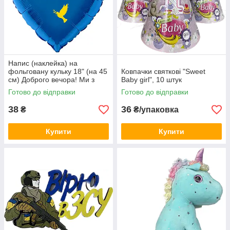
Напис (наклейка) на
фольговану кульку 18" (на 45
Ковпачки святкові "Sweet
см) Доброго вечора! Ми з
Baby girl", 10 штук
України! (будь-який колір)
Готово до відправки
Готово до відправки
38
36
₴
₴/упаковка
Купити
Купити