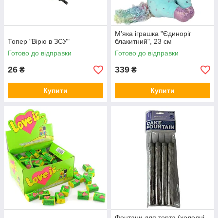
М'яка іграшка "Єдиноріг
Топер "Вірю в ЗСУ"
блакитний", 23 см
Готово до відправки
Готово до відправки
26
339
₴
₴
Купити
Купити
Фонтани для торта (холодні