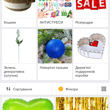
Кошики
АНТИСТРЕСИ
Розпродаж
Зелень
Новорічні іграшки
Дерев'яні
декоративна
подарункові
(штучна)
коробки
Сортування
0
Фільтри