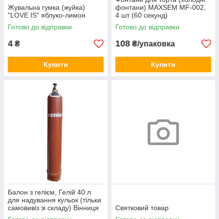
Жувальна гумка (жуйка)
фонтани) MAXSEM MF-002,
"LOVE IS" яблуко-лимон
4 шт (60 секунд)
Готово до відправки
Готово до відправки
4
108
₴
₴/упаковка
Купити
Купити
Балон з гелієм, Гелій 40 л
для надування кульок (тільки
самовивіз зі складу) Вінниця
Святковий товар