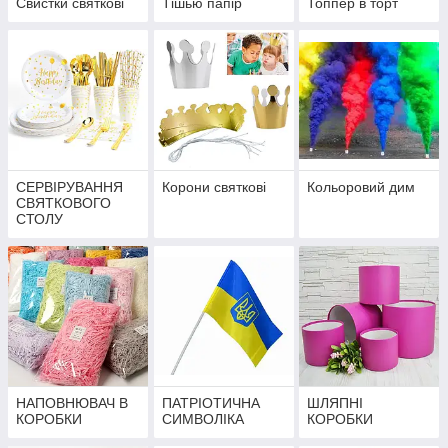
Свистки святкові
Тішью папір
Топпер в торт
СЕРВІРУВАННЯ
Корони святкові
Кольоровий дим
СВЯТКОВОГО
СТОЛУ
НАПОВНЮВАЧ В
ПАТРІОТИЧНА
ШЛЯПНІ
КОРОБКИ
СИМВОЛІКА
КОРОБКИ