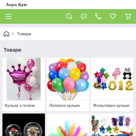
Аеро Бум
Товари
Товари
Кульки з гелієм
Латексні кульки
Фольговані кульки