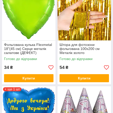
Фольгована кулька Flexmetal
Штора для фотозони
18"(45 см) Серце металік
фольгована 100х200 см
салатове (ДЕФЕКТ)
Металік золото
Готово до відправки
Готово до відправки
34
54
₴
₴
Купити
Купити
+ ще 1 шт