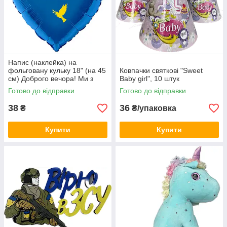
Напис (наклейка) на
фольговану кульку 18" (на 45
Ковпачки святкові "Sweet
см) Доброго вечора! Ми з
Baby girl", 10 штук
України! (будь-який колір)
Готово до відправки
Готово до відправки
38
36
₴
₴/упаковка
Купити
Купити