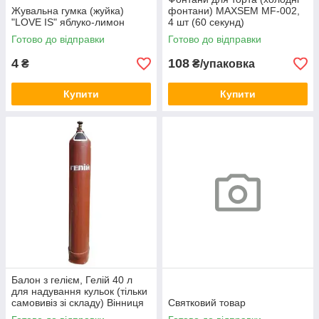
Жувальна гумка (жуйка)
фонтани) MAXSEM MF-002,
"LOVE IS" яблуко-лимон
4 шт (60 секунд)
Готово до відправки
Готово до відправки
4
108
₴
₴/упаковка
Купити
Купити
Балон з гелієм, Гелій 40 л
для надування кульок (тільки
самовивіз зі складу) Вінниця
Святковий товар