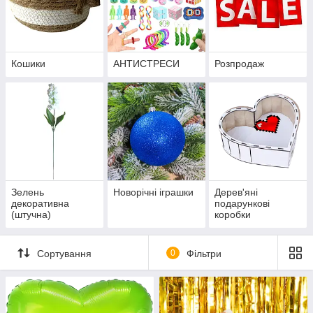
Кошики
АНТИСТРЕСИ
Розпродаж
Зелень
Новорічні іграшки
Дерев'яні
декоративна
подарункові
(штучна)
коробки
Сортування
0
Фільтри