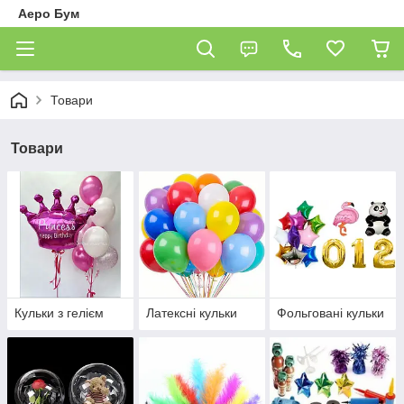
Аеро Бум
Товари
Товари
Кульки з гелієм
Латексні кульки
Фольговані кульки