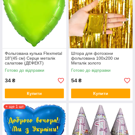
Фольгована кулька Flexmetal
Штора для фотозони
18"(45 см) Серце металік
фольгована 100х200 см
салатове (ДЕФЕКТ)
Металік золото
Готово до відправки
Готово до відправки
34
54
₴
₴
Купити
Купити
+ ще 1 шт