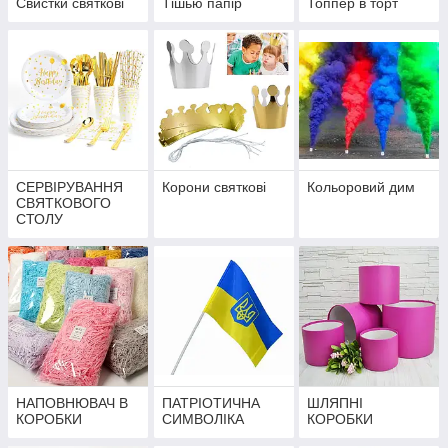
Свистки святкові
Тішью папір
Топпер в торт
СЕРВІРУВАННЯ
Корони святкові
Кольоровий дим
СВЯТКОВОГО
СТОЛУ
НАПОВНЮВАЧ В
ПАТРІОТИЧНА
ШЛЯПНІ
КОРОБКИ
СИМВОЛІКА
КОРОБКИ