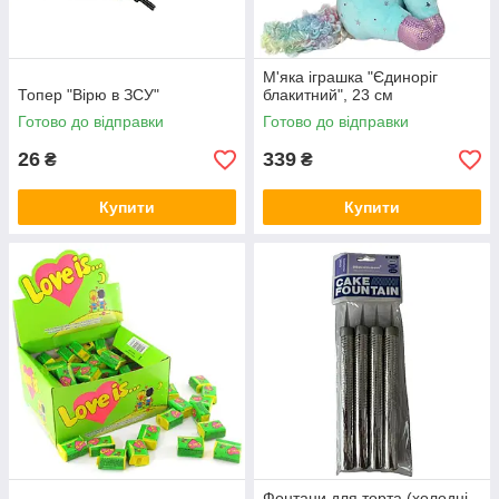
М'яка іграшка "Єдиноріг
Топер "Вірю в ЗСУ"
блакитний", 23 см
Готово до відправки
Готово до відправки
26
339
₴
₴
Купити
Купити
Фонтани для торта (холодні