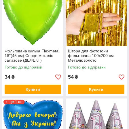
Фольгована кулька Flexmetal
Штора для фотозони
18"(45 см) Серце металік
фольгована 100х200 см
салатове (ДЕФЕКТ)
Металік золото
Готово до відправки
Готово до відправки
34
54
₴
₴
Купити
Купити
+ ще 1 шт