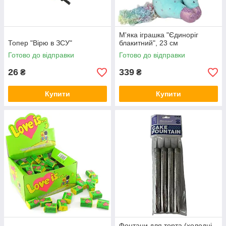
М'яка іграшка "Єдиноріг
Топер "Вірю в ЗСУ"
блакитний", 23 см
Готово до відправки
Готово до відправки
26
339
₴
₴
Купити
Купити
Фонтани для торта (холодні