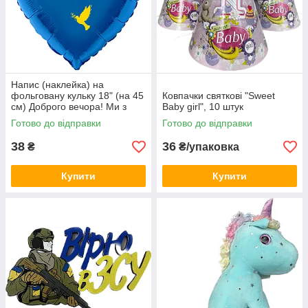
Напис (наклейка) на
фольговану кульку 18" (на 45
Ковпачки святкові "Sweet
см) Доброго вечора! Ми з
Baby girl", 10 штук
України! (будь-який колір)
Готово до відправки
Готово до відправки
38
36
₴
₴/упаковка
Купити
Купити