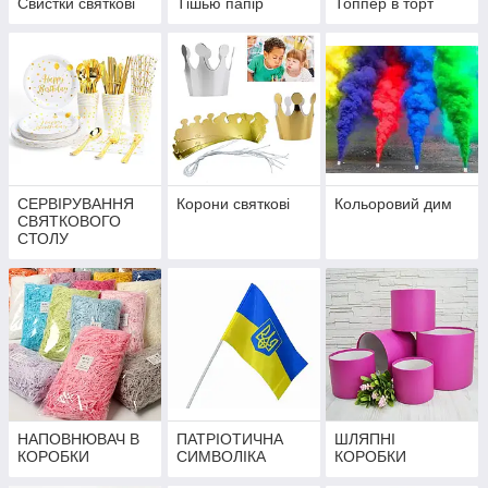
Свистки святкові
Тішью папір
Топпер в торт
СЕРВІРУВАННЯ
Корони святкові
Кольоровий дим
СВЯТКОВОГО
СТОЛУ
НАПОВНЮВАЧ В
ПАТРІОТИЧНА
ШЛЯПНІ
КОРОБКИ
СИМВОЛІКА
КОРОБКИ