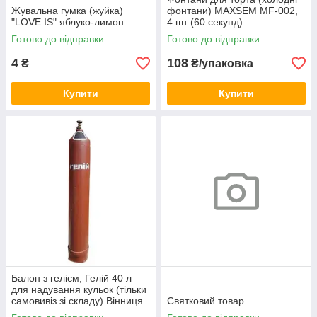
Жувальна гумка (жуйка)
фонтани) MAXSEM MF-002,
"LOVE IS" яблуко-лимон
4 шт (60 секунд)
Готово до відправки
Готово до відправки
4
108
₴
₴/упаковка
Купити
Купити
Балон з гелієм, Гелій 40 л
для надування кульок (тільки
самовивіз зі складу) Вінниця
Святковий товар