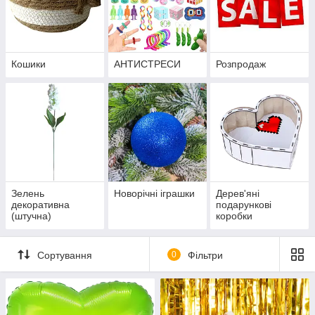
Кошики
АНТИСТРЕСИ
Розпродаж
Зелень
Новорічні іграшки
Дерев'яні
декоративна
подарункові
(штучна)
коробки
Сортування
0
Фільтри