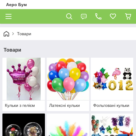
Аеро Бум
Товари
Товари
Кульки з гелієм
Латексні кульки
Фольговані кульки