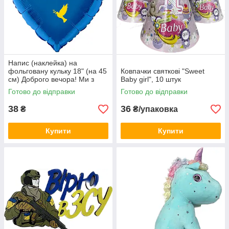
Напис (наклейка) на
фольговану кульку 18" (на 45
Ковпачки святкові "Sweet
см) Доброго вечора! Ми з
Baby girl", 10 штук
України! (будь-який колір)
Готово до відправки
Готово до відправки
38
36
₴
₴/упаковка
Купити
Купити