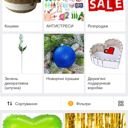
Кошики
АНТИСТРЕСИ
Розпродаж
Зелень
Новорічні іграшки
Дерев'яні
декоративна
подарункові
(штучна)
коробки
Сортування
0
Фільтри