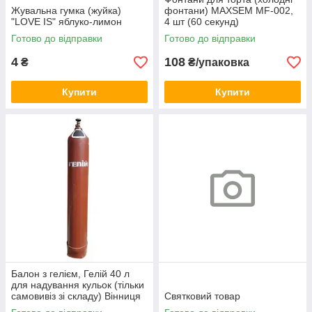
Жувальна гумка (жуйка)
фонтани) MAXSEM MF-002,
"LOVE IS" яблуко-лимон
4 шт (60 секунд)
Готово до відправки
Готово до відправки
4
108
₴
₴/упаковка
Купити
Купити
Балон з гелієм, Гелій 40 л
для надування кульок (тільки
самовивіз зі складу) Вінниця
Святковий товар