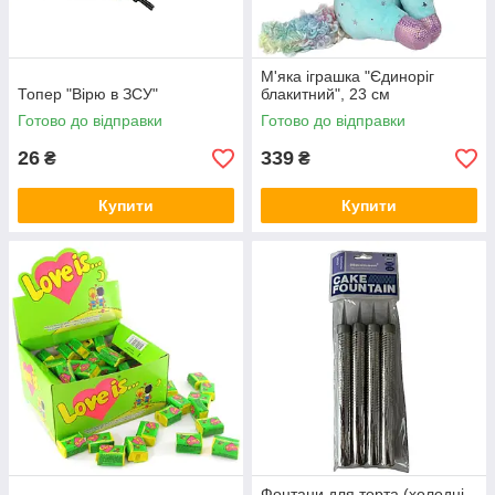
М'яка іграшка "Єдиноріг
Топер "Вірю в ЗСУ"
блакитний", 23 см
Готово до відправки
Готово до відправки
26
339
₴
₴
Купити
Купити
Фонтани для торта (холодні