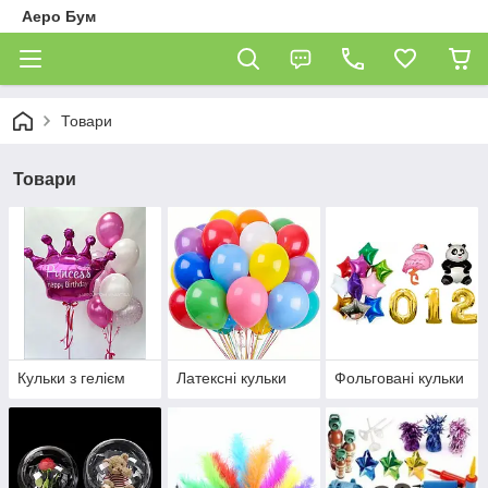
Аеро Бум
Товари
Товари
Кульки з гелієм
Латексні кульки
Фольговані кульки