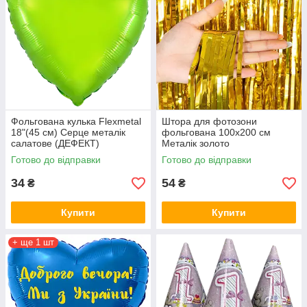
Фольгована кулька Flexmetal
Штора для фотозони
18"(45 см) Серце металік
фольгована 100х200 см
салатове (ДЕФЕКТ)
Металік золото
Готово до відправки
Готово до відправки
34
54
₴
₴
Купити
Купити
+ ще 1 шт