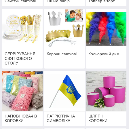
Свистки святкові
Тішью папір
Топпер в торт
СЕРВІРУВАННЯ
Корони святкові
Кольоровий дим
СВЯТКОВОГО
СТОЛУ
НАПОВНЮВАЧ В
ПАТРІОТИЧНА
ШЛЯПНІ
КОРОБКИ
СИМВОЛІКА
КОРОБКИ