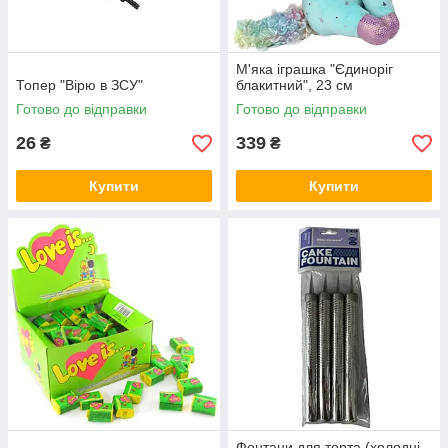
М'яка іграшка "Єдиноріг
Топер "Вірю в ЗСУ"
блакитний", 23 см
Готово до відправки
Готово до відправки
26
339
₴
₴
Купити
Купити
Фонтани для торта (холодні