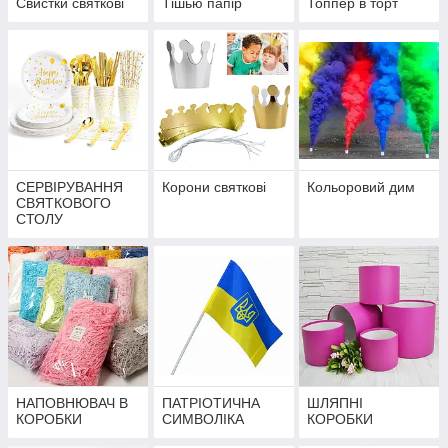
Свистки святкові
Тішью папір
Топпер в торт
СЕРВІРУВАННЯ
Корони святкові
Кольоровий дим
СВЯТКОВОГО
СТОЛУ
НАПОВНЮВАЧ В
ПАТРІОТИЧНА
ШЛЯПНІ
КОРОБКИ
СИМВОЛІКА
КОРОБКИ