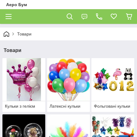
Аеро Бум
Товари
Товари
Кульки з гелієм
Латексні кульки
Фольговані кульки