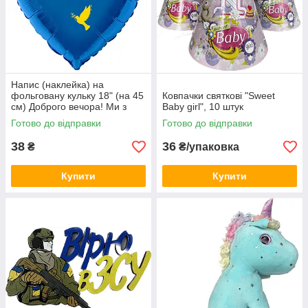
Напис (наклейка) на
фольговану кульку 18" (на 45
Ковпачки святкові "Sweet
см) Доброго вечора! Ми з
Baby girl", 10 штук
України! (будь-який колір)
Готово до відправки
Готово до відправки
38
36
₴
₴/упаковка
Купити
Купити