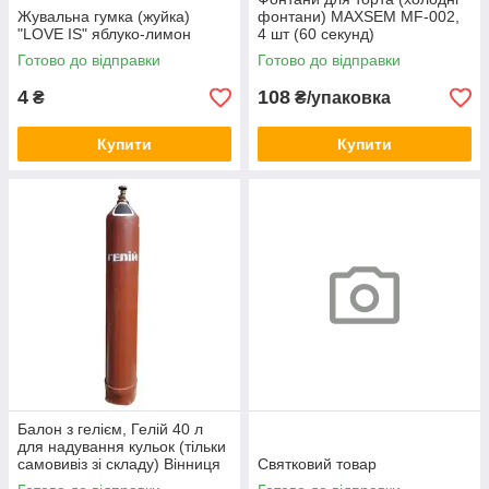
Жувальна гумка (жуйка)
фонтани) MAXSEM MF-002,
"LOVE IS" яблуко-лимон
4 шт (60 секунд)
Готово до відправки
Готово до відправки
4
108
₴
₴/упаковка
Купити
Купити
Балон з гелієм, Гелій 40 л
для надування кульок (тільки
самовивіз зі складу) Вінниця
Святковий товар