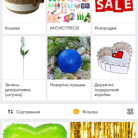
Кошики
АНТИСТРЕСИ
Розпродаж
Зелень
Новорічні іграшки
Дерев'яні
декоративна
подарункові
(штучна)
коробки
Сортування
0
Фільтри