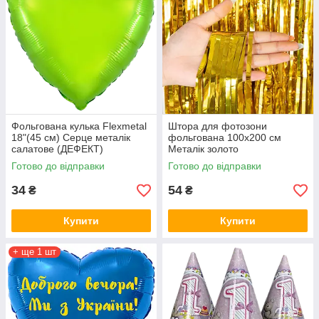
Фольгована кулька Flexmetal
Штора для фотозони
18"(45 см) Серце металік
фольгована 100х200 см
салатове (ДЕФЕКТ)
Металік золото
Готово до відправки
Готово до відправки
34
54
₴
₴
Купити
Купити
+ ще 1 шт