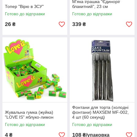
М'яка іграшка "Єдиноріг
Топер "Вірю в ЗСУ"
блакитний", 23 см
Готово до відправки
Готово до відправки
26
339
₴
₴
Фонтани для торта (холодні
Жувальна гумка (жуйка)
фонтани) MAXSEM MF-002,
"LOVE IS" яблуко-лимон
4 шт (60 секунд)
Готово до відправки
Готово до відправки
4
108
₴
₴/упаковка