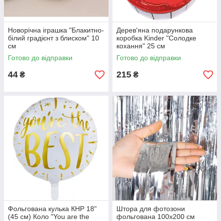
Новорічна іграшка "Блакитно-
Дерев'яна подарункова
білий градієнт з блиском" 10
коробка Kinder "Солодке
см
кохання" 25 см
Готово до відправки
Готово до відправки
44
215
₴
₴
Фольгована кулька КНР 18"
Штора для фотозони
(45 см) Коло "You are the
фольгована 100х200 см