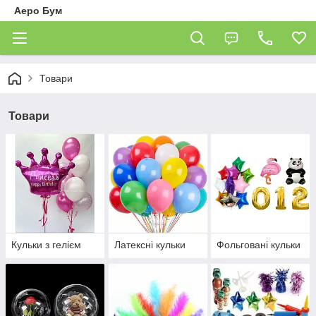
Аеро Бум
Товари
Товари
Кульки з гелієм
Латексні кульки
Фольговані кульки