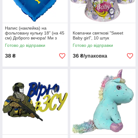
Напис (наклейка) на
фольговану кульку 18" (на 45
Ковпачки святкові "Sweet
см) Доброго вечора! Ми з
Baby girl", 10 штук
України! (будь-який колір)
Готово до відправки
Готово до відправки
38
36
₴
₴/упаковка