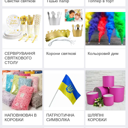
Свистки святкові
Тішью папір
Топпер в торт
СЕРВІРУВАННЯ
Корони святкові
Кольоровий дим
СВЯТКОВОГО
СТОЛУ
НАПОВНЮВАЧ В
ПАТРІОТИЧНА
ШЛЯПНІ
КОРОБКИ
СИМВОЛІКА
КОРОБКИ