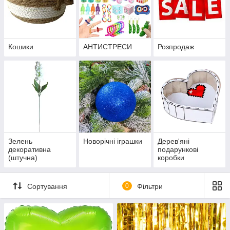
Кошики
АНТИСТРЕСИ
Розпродаж
Зелень
Новорічні іграшки
Дерев'яні
декоративна
подарункові
(штучна)
коробки
Сортування
0
Фільтри