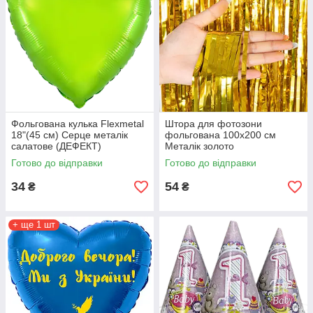
Фольгована кулька Flexmetal
Штора для фотозони
18"(45 см) Серце металік
фольгована 100х200 см
салатове (ДЕФЕКТ)
Металік золото
Готово до відправки
Готово до відправки
34
54
₴
₴
+ ще 1 шт