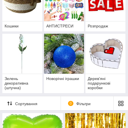
Кошики
АНТИСТРЕСИ
Розпродаж
Зелень
Новорічні іграшки
Дерев'яні
декоративна
подарункові
(штучна)
коробки
Сортування
0
Фільтри