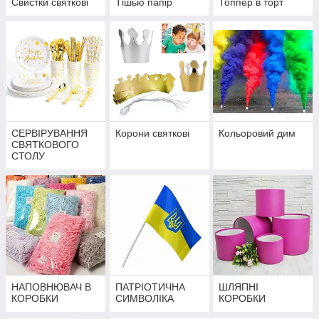
Свистки святкові
Тішью папір
Топпер в торт
СЕРВІРУВАННЯ
Корони святкові
Кольоровий дим
СВЯТКОВОГО
СТОЛУ
НАПОВНЮВАЧ В
ПАТРІОТИЧНА
ШЛЯПНІ
КОРОБКИ
СИМВОЛІКА
КОРОБКИ