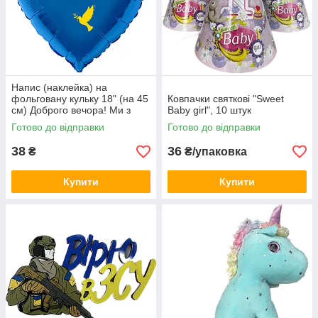
Напис (наклейка) на
фольговану кульку 18" (на 45
Ковпачки святкові "Sweet
см) Доброго вечора! Ми з
Baby girl", 10 штук
України! (будь-який колір)
Готово до відправки
Готово до відправки
38
36
₴
₴/упаковка
Купити
Купити