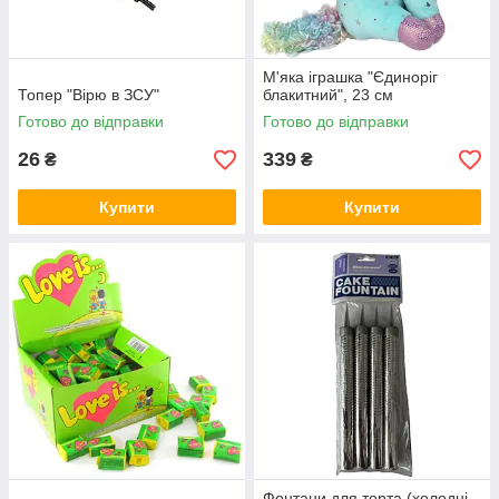
М'яка іграшка "Єдиноріг
Топер "Вірю в ЗСУ"
блакитний", 23 см
Готово до відправки
Готово до відправки
26
339
₴
₴
Купити
Купити
Фонтани для торта (холодні