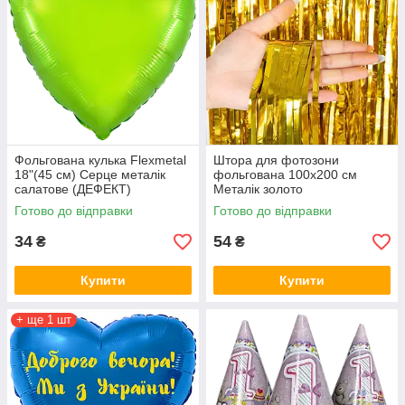
Фольгована кулька Flexmetal
Штора для фотозони
18"(45 см) Серце металік
фольгована 100х200 см
салатове (ДЕФЕКТ)
Металік золото
Готово до відправки
Готово до відправки
34
54
₴
₴
Купити
Купити
+ ще 1 шт