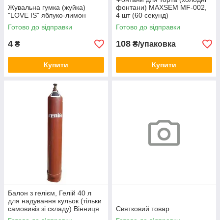
Жувальна гумка (жуйка)
фонтани) MAXSEM MF-002,
"LOVE IS" яблуко-лимон
4 шт (60 секунд)
Готово до відправки
Готово до відправки
4
108
₴
₴/упаковка
Купити
Купити
Балон з гелієм, Гелій 40 л
для надування кульок (тільки
самовивіз зі складу) Вінниця
Святковий товар