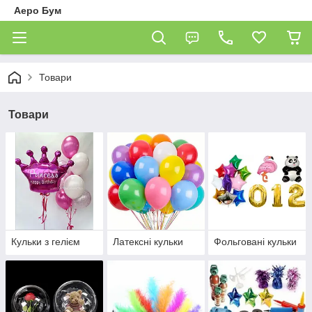
Аеро Бум
Товари
Товари
Кульки з гелієм
Латексні кульки
Фольговані кульки