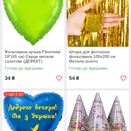
Фольгована кулька Flexmetal
Штора для фотозони
18"(45 см) Серце металік
фольгована 100х200 см
салатове (ДЕФЕКТ)
Металік золото
Готово до відправки
Готово до відправки
34
54
₴
₴
+ ще 1 шт