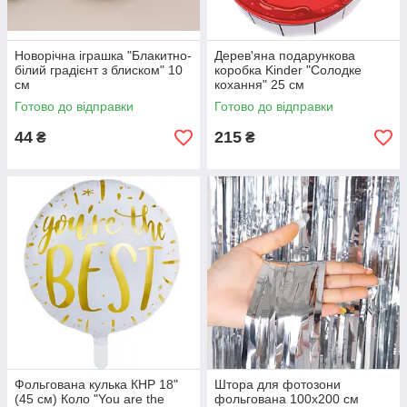
Новорічна іграшка "Блакитно-
Дерев'яна подарункова
білий градієнт з блиском" 10
коробка Kinder "Солодке
см
кохання" 25 см
Готово до відправки
Готово до відправки
44
215
₴
₴
Фольгована кулька КНР 18"
Штора для фотозони
(45 см) Коло "You are the
фольгована 100х200 см