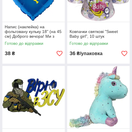
Напис (наклейка) на
фольговану кульку 18" (на 45
Ковпачки святкові "Sweet
см) Доброго вечора! Ми з
Baby girl", 10 штук
України! (будь-який колір)
Готово до відправки
Готово до відправки
38
36
₴
₴/упаковка