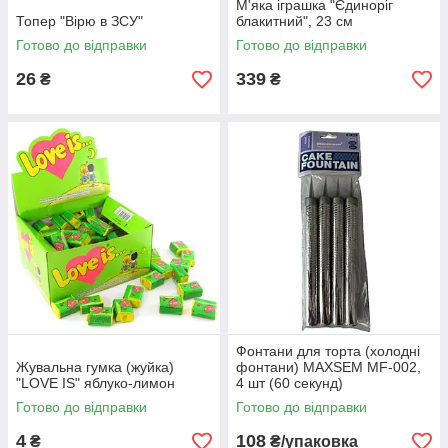
М'яка іграшка "Єдиноріг
Топер "Вірю в ЗСУ"
блакитний", 23 см
Готово до відправки
Готово до відправки
26
339
₴
₴
Фонтани для торта (холодні
Жувальна гумка (жуйка)
фонтани) MAXSEM MF-002,
"LOVE IS" яблуко-лимон
4 шт (60 секунд)
Готово до відправки
Готово до відправки
4
108
₴
₴/упаковка