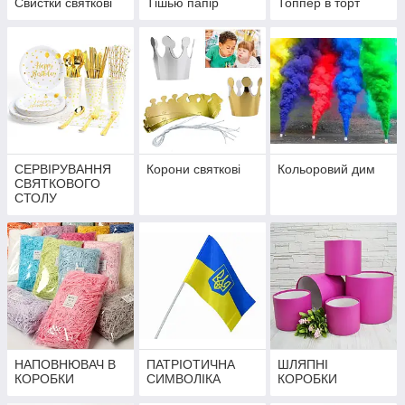
Свистки святкові
Тішью папір
Топпер в торт
СЕРВІРУВАННЯ
Корони святкові
Кольоровий дим
СВЯТКОВОГО
СТОЛУ
НАПОВНЮВАЧ В
ПАТРІОТИЧНА
ШЛЯПНІ
КОРОБКИ
СИМВОЛІКА
КОРОБКИ