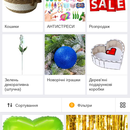
Кошики
АНТИСТРЕСИ
Розпродаж
Зелень
Новорічні іграшки
Дерев'яні
декоративна
подарункові
(штучна)
коробки
Сортування
0
Фільтри