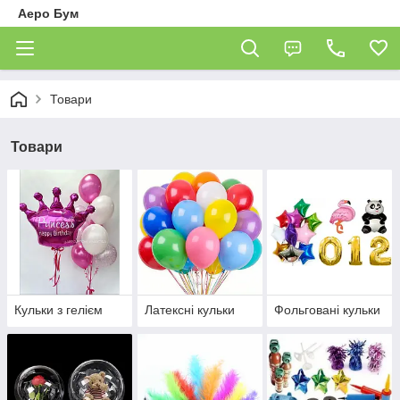
Аеро Бум
Товари
Товари
Кульки з гелієм
Латексні кульки
Фольговані кульки