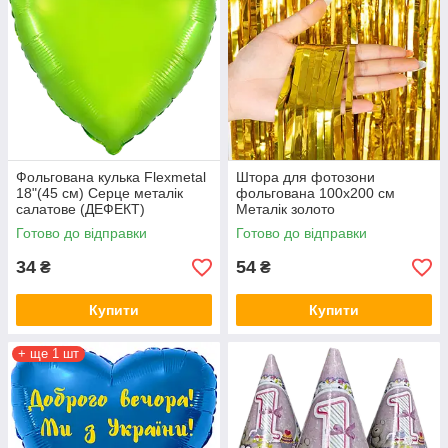
Фольгована кулька Flexmetal
Штора для фотозони
18"(45 см) Серце металік
фольгована 100х200 см
салатове (ДЕФЕКТ)
Металік золото
Готово до відправки
Готово до відправки
34
54
₴
₴
Купити
Купити
+ ще 1 шт