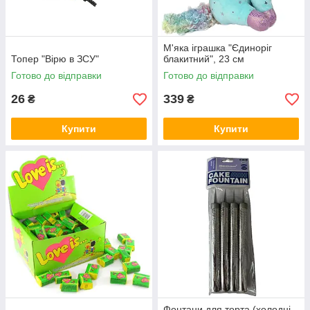
М'яка іграшка "Єдиноріг
Топер "Вірю в ЗСУ"
блакитний", 23 см
Готово до відправки
Готово до відправки
26
339
₴
₴
Купити
Купити
Фонтани для торта (холодні