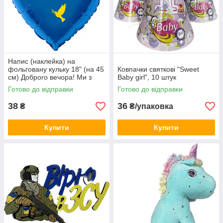
Напис (наклейка) на
фольговану кульку 18" (на 45
Ковпачки святкові "Sweet
см) Доброго вечора! Ми з
Baby girl", 10 штук
України! (будь-який колір)
Готово до відправки
Готово до відправки
38
36
₴
₴/упаковка
Купити
Купити