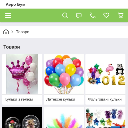
Аеро Бум
Товари
Товари
Кульки з гелієм
Латексні кульки
Фольговані кульки