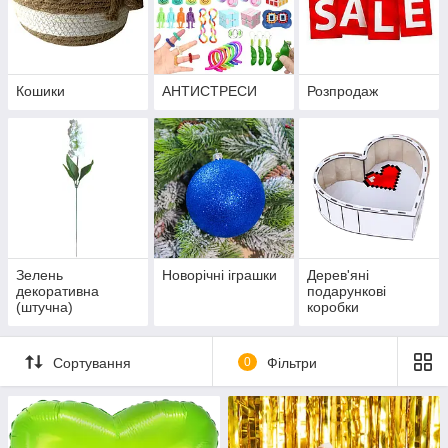
Кошики
АНТИСТРЕСИ
Розпродаж
Зелень
Новорічні іграшки
Дерев'яні
декоративна
подарункові
(штучна)
коробки
Сортування
0
Фільтри