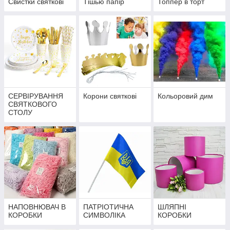
Свистки святкові
Тішью папір
Топпер в торт
СЕРВІРУВАННЯ
Корони святкові
Кольоровий дим
СВЯТКОВОГО
СТОЛУ
НАПОВНЮВАЧ В
ПАТРІОТИЧНА
ШЛЯПНІ
КОРОБКИ
СИМВОЛІКА
КОРОБКИ