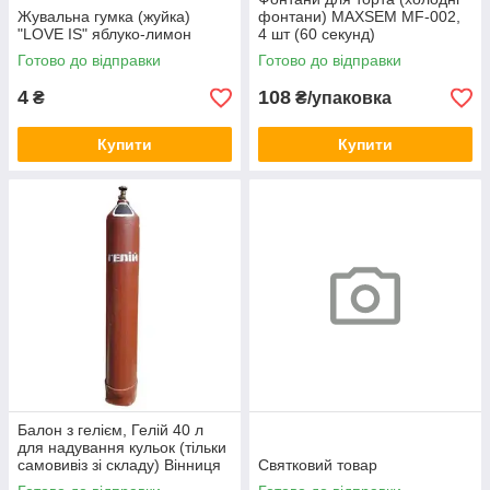
Жувальна гумка (жуйка)
фонтани) MAXSEM MF-002,
"LOVE IS" яблуко-лимон
4 шт (60 секунд)
Готово до відправки
Готово до відправки
4
108
₴
₴/упаковка
Купити
Купити
Балон з гелієм, Гелій 40 л
для надування кульок (тільки
самовивіз зі складу) Вінниця
Святковий товар