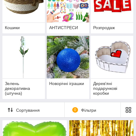
Кошики
АНТИСТРЕСИ
Розпродаж
Зелень
Новорічні іграшки
Дерев'яні
декоративна
подарункові
(штучна)
коробки
Сортування
0
Фільтри