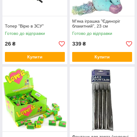
М'яка іграшка "Єдиноріг
Топер "Вірю в ЗСУ"
блакитний", 23 см
Готово до відправки
Готово до відправки
26
339
₴
₴
Купити
Купити
Фонтани для торта (холодні