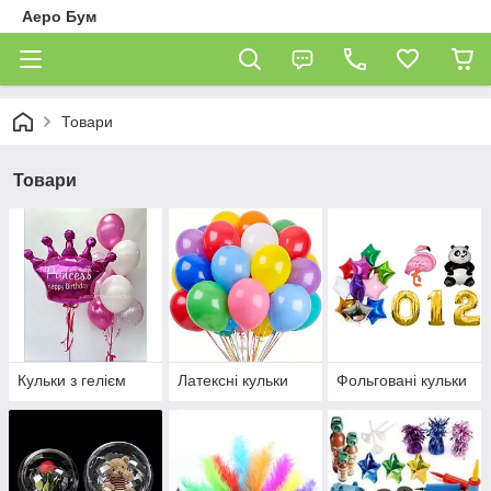
Аеро Бум
Товари
Товари
Кульки з гелієм
Латексні кульки
Фольговані кульки