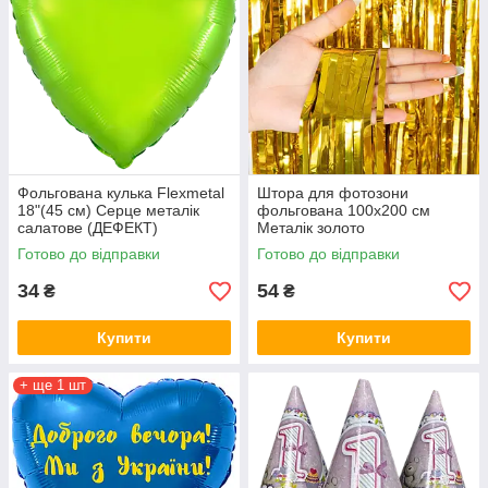
Фольгована кулька Flexmetal
Штора для фотозони
18"(45 см) Серце металік
фольгована 100х200 см
салатове (ДЕФЕКТ)
Металік золото
Готово до відправки
Готово до відправки
34
54
₴
₴
Купити
Купити
+ ще 1 шт