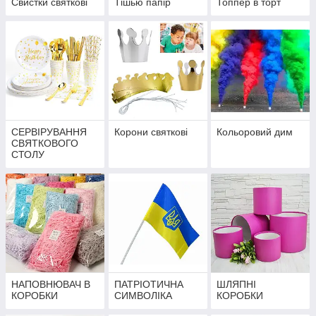
Свистки святкові
Тішью папір
Топпер в торт
СЕРВІРУВАННЯ
Корони святкові
Кольоровий дим
СВЯТКОВОГО
СТОЛУ
НАПОВНЮВАЧ В
ПАТРІОТИЧНА
ШЛЯПНІ
КОРОБКИ
СИМВОЛІКА
КОРОБКИ