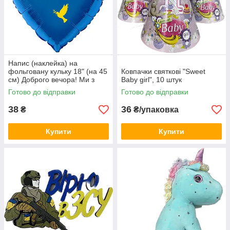
Напис (наклейка) на
фольговану кульку 18" (на 45
Ковпачки святкові "Sweet
см) Доброго вечора! Ми з
Baby girl", 10 штук
України! (будь-який колір)
Готово до відправки
Готово до відправки
38
36
₴
₴/упаковка
Купити
Купити