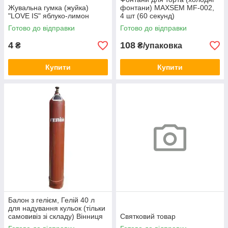
Жувальна гумка (жуйка)
фонтани) MAXSEM MF-002,
"LOVE IS" яблуко-лимон
4 шт (60 секунд)
Готово до відправки
Готово до відправки
4
108
₴
₴/упаковка
Купити
Купити
Балон з гелієм, Гелій 40 л
для надування кульок (тільки
самовивіз зі складу) Вінниця
Святковий товар