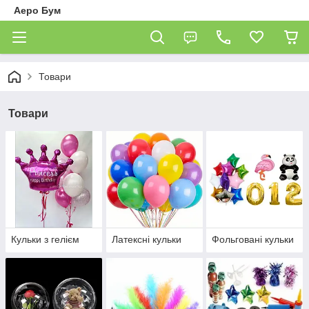
Аеро Бум
Товари
Товари
Кульки з гелієм
Латексні кульки
Фольговані кульки