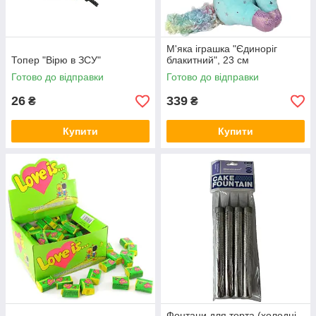
М'яка іграшка "Єдиноріг
Топер "Вірю в ЗСУ"
блакитний", 23 см
Готово до відправки
Готово до відправки
26
339
₴
₴
Купити
Купити
Фонтани для торта (холодні