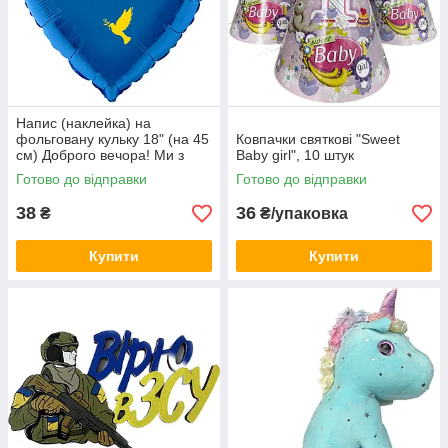
Напис (наклейка) на
фольговану кульку 18" (на 45
Ковпачки святкові "Sweet
см) Доброго вечора! Ми з
Baby girl", 10 штук
України! (будь-який колір)
Готово до відправки
Готово до відправки
38
36
₴
₴/упаковка
Купити
Купити