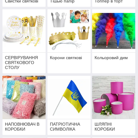
Свистки святкові
Тішью папір
Топпер в торт
СЕРВІРУВАННЯ
Корони святкові
Кольоровий дим
СВЯТКОВОГО
СТОЛУ
НАПОВНЮВАЧ В
ПАТРІОТИЧНА
ШЛЯПНІ
КОРОБКИ
СИМВОЛІКА
КОРОБКИ