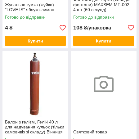
Жувальна гумка (жуйка)
фонтани) MAXSEM MF-002,
"LOVE IS" яблуко-лимон
4 шт (60 секунд)
Готово до відправки
Готово до відправки
4
108
₴
₴/упаковка
Купити
Купити
Балон з гелієм, Гелій 40 л
для надування кульок (тільки
самовивіз зі складу) Вінниця
Святковий товар