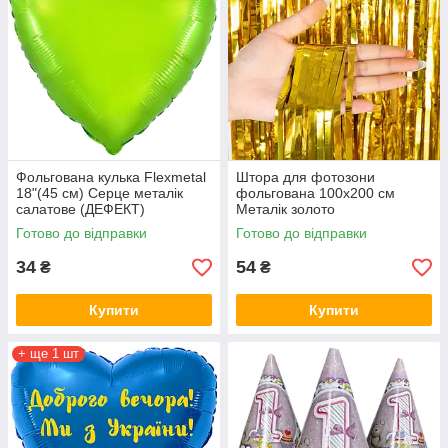
Фольгована кулька Flexmetal
Штора для фотозони
18"(45 см) Серце металік
фольгована 100х200 см
салатове (ДЕФЕКТ)
Металік золото
Готово до відправки
Готово до відправки
34
54
₴
₴
Купити
Купити
+ ще 1 шт