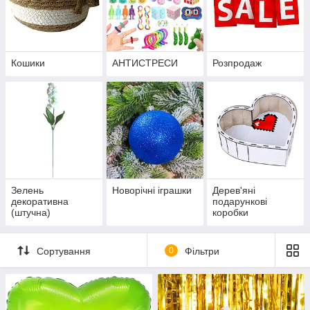
Кошики
АНТИСТРЕСИ
Розпродаж
Зелень
Новорічні іграшки
Дерев'яні
декоративна
подарункові
(штучна)
коробки
Сортування
0
Фільтри