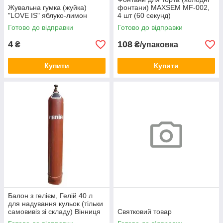
Жувальна гумка (жуйка)
фонтани) MAXSEM MF-002,
"LOVE IS" яблуко-лимон
4 шт (60 секунд)
Готово до відправки
Готово до відправки
4
108
₴
₴/упаковка
Купити
Купити
Балон з гелієм, Гелій 40 л
для надування кульок (тільки
самовивіз зі складу) Вінниця
Святковий товар