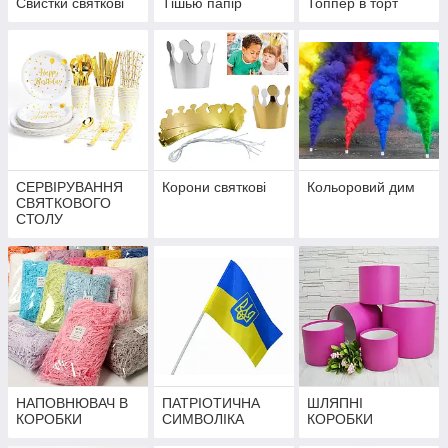
Свистки святкові
Тішью папір
Топпер в торт
СЕРВІРУВАННЯ
Корони святкові
Кольоровий дим
СВЯТКОВОГО
СТОЛУ
НАПОВНЮВАЧ В
ПАТРІОТИЧНА
ШЛЯПНІ
КОРОБКИ
СИМВОЛІКА
КОРОБКИ