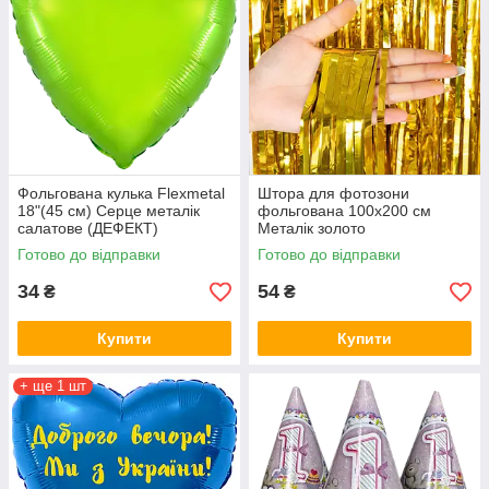
Фольгована кулька Flexmetal
Штора для фотозони
18"(45 см) Серце металік
фольгована 100х200 см
салатове (ДЕФЕКТ)
Металік золото
Готово до відправки
Готово до відправки
34
54
₴
₴
Купити
Купити
+ ще 1 шт