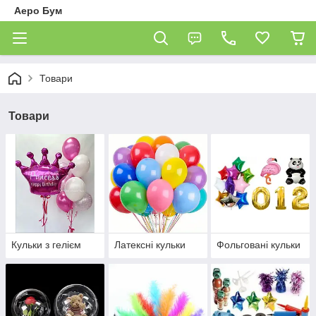
Аеро Бум
Товари
Товари
Кульки з гелієм
Латексні кульки
Фольговані кульки