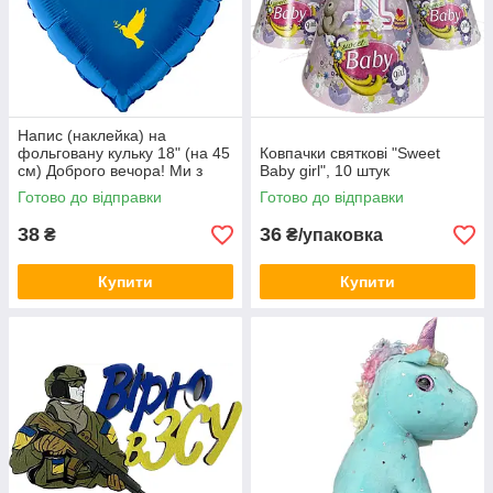
Напис (наклейка) на
фольговану кульку 18" (на 45
Ковпачки святкові "Sweet
см) Доброго вечора! Ми з
Baby girl", 10 штук
України! (будь-який колір)
Готово до відправки
Готово до відправки
38
36
₴
₴/упаковка
Купити
Купити