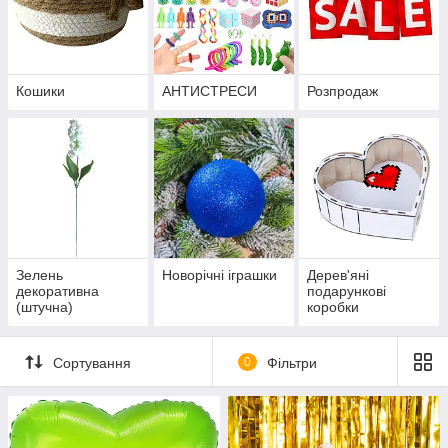
Кошики
АНТИСТРЕСИ
Розпродаж
Зелень
Новорічні іграшки
Дерев'яні
декоративна
подарункові
(штучна)
коробки
Сортування
0
Фільтри