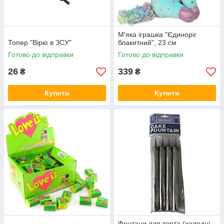
М'яка іграшка "Єдиноріг
Топер "Вірю в ЗСУ"
блакитний", 23 см
Готово до відправки
Готово до відправки
26
339
₴
₴
Купити
Купити
Фонтани для торта (холодні