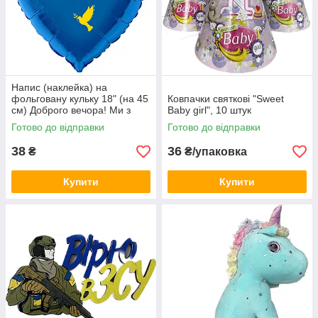
Напис (наклейка) на
фольговану кульку 18" (на 45
Ковпачки святкові "Sweet
см) Доброго вечора! Ми з
Baby girl", 10 штук
України! (будь-який колір)
Готово до відправки
Готово до відправки
38
36
₴
₴/упаковка
Купити
Купити