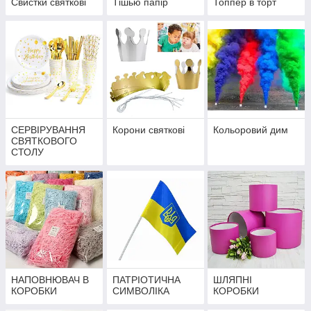
Свистки святкові
Тішью папір
Топпер в торт
СЕРВІРУВАННЯ
Корони святкові
Кольоровий дим
СВЯТКОВОГО
СТОЛУ
НАПОВНЮВАЧ В
ПАТРІОТИЧНА
ШЛЯПНІ
КОРОБКИ
СИМВОЛІКА
КОРОБКИ