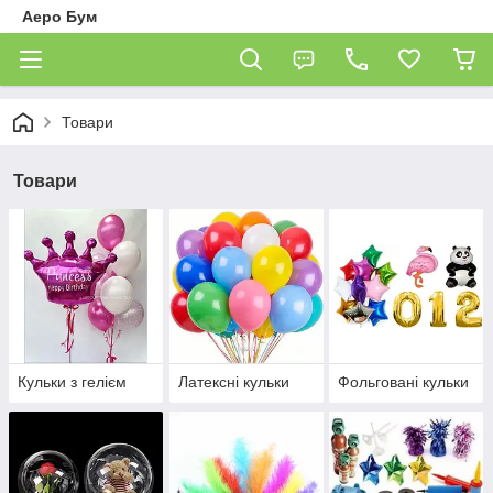
Аеро Бум
Товари
Товари
Кульки з гелієм
Латексні кульки
Фольговані кульки