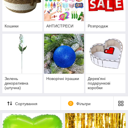
Кошики
АНТИСТРЕСИ
Розпродаж
Зелень
Новорічні іграшки
Дерев'яні
декоративна
подарункові
(штучна)
коробки
Сортування
0
Фільтри