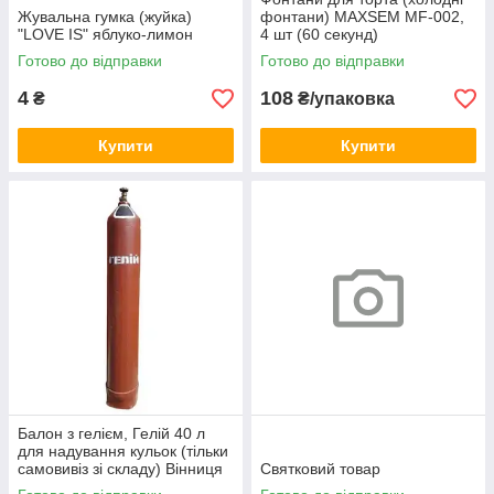
Жувальна гумка (жуйка)
фонтани) MAXSEM MF-002,
"LOVE IS" яблуко-лимон
4 шт (60 секунд)
Готово до відправки
Готово до відправки
4
108
₴
₴/упаковка
Купити
Купити
Балон з гелієм, Гелій 40 л
для надування кульок (тільки
самовивіз зі складу) Вінниця
Святковий товар