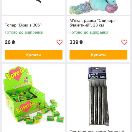
М'яка іграшка "Єдиноріг
Топер "Вірю в ЗСУ"
блакитний", 23 см
Готово до відправки
Готово до відправки
26
339
₴
₴
Купити
Купити
Фонтани для торта (холодні