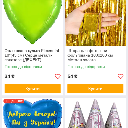
Фольгована кулька Flexmetal
Штора для фотозони
18"(45 см) Серце металік
фольгована 100х200 см
салатове (ДЕФЕКТ)
Металік золото
Готово до відправки
Готово до відправки
34
54
₴
₴
Купити
Купити
+ ще 1 шт