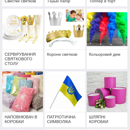
Свистки святкові
Тішью папір
Топпер в торт
СЕРВІРУВАННЯ
Корони святкові
Кольоровий дим
СВЯТКОВОГО
СТОЛУ
НАПОВНЮВАЧ В
ПАТРІОТИЧНА
ШЛЯПНІ
КОРОБКИ
СИМВОЛІКА
КОРОБКИ