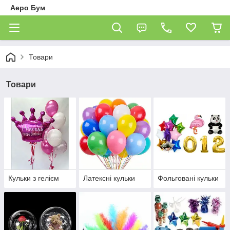
Аеро Бум
Товари
Товари
Кульки з гелієм
Латексні кульки
Фольговані кульки