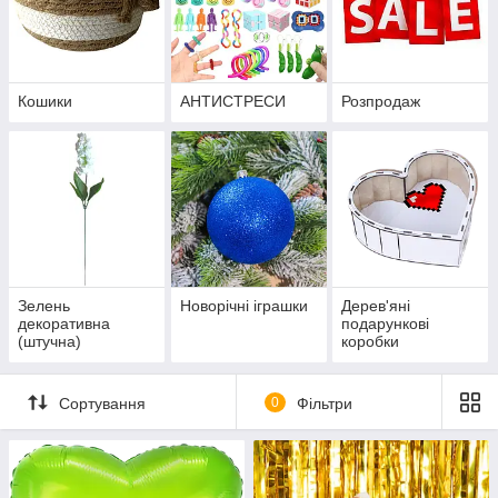
Кошики
АНТИСТРЕСИ
Розпродаж
Зелень
Новорічні іграшки
Дерев'яні
декоративна
подарункові
(штучна)
коробки
Сортування
0
Фільтри