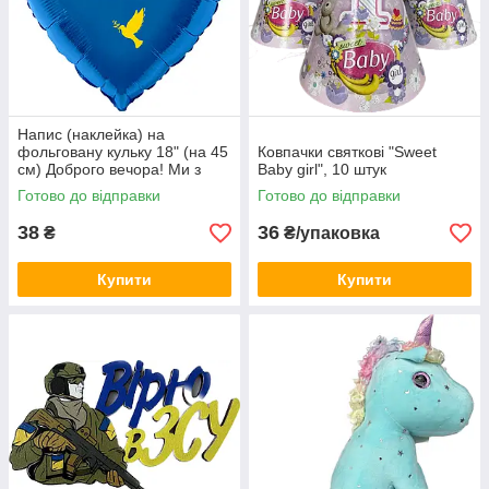
Напис (наклейка) на
фольговану кульку 18" (на 45
Ковпачки святкові "Sweet
см) Доброго вечора! Ми з
Baby girl", 10 штук
України! (будь-який колір)
Готово до відправки
Готово до відправки
38
36
₴
₴/упаковка
Купити
Купити