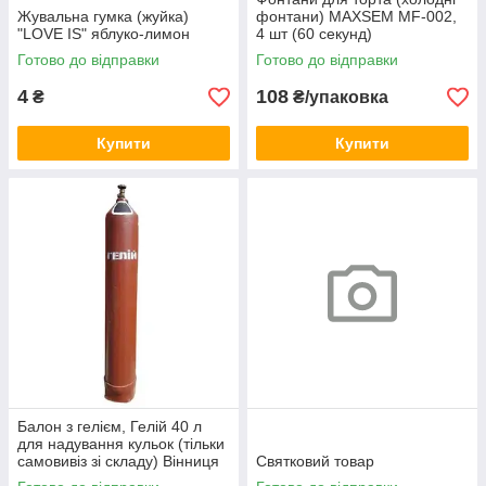
Жувальна гумка (жуйка)
фонтани) MAXSEM MF-002,
"LOVE IS" яблуко-лимон
4 шт (60 секунд)
Готово до відправки
Готово до відправки
4
108
₴
₴/упаковка
Купити
Купити
Балон з гелієм, Гелій 40 л
для надування кульок (тільки
самовивіз зі складу) Вінниця
Святковий товар