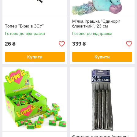
М'яка іграшка "Єдиноріг
Топер "Вірю в ЗСУ"
блакитний", 23 см
Готово до відправки
Готово до відправки
26
339
₴
₴
Купити
Купити
Фонтани для торта (холодні