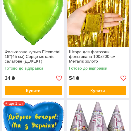
Фольгована кулька Flexmetal
Штора для фотозони
18"(45 см) Серце металік
фольгована 100х200 см
салатове (ДЕФЕКТ)
Металік золото
Готово до відправки
Готово до відправки
34
54
₴
₴
Купити
Купити
+ ще 1 шт