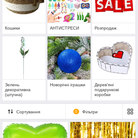
Кошики
АНТИСТРЕСИ
Розпродаж
Зелень
Новорічні іграшки
Дерев'яні
декоративна
подарункові
(штучна)
коробки
Сортування
0
Фільтри