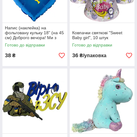
Напис (наклейка) на
фольговану кульку 18" (на 45
Ковпачки святкові "Sweet
см) Доброго вечора! Ми з
Baby girl", 10 штук
України! (будь-який колір)
Готово до відправки
Готово до відправки
38
36
₴
₴/упаковка