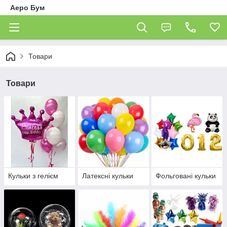
Аеро Бум
Товари
Товари
Кульки з гелієм
Латексні кульки
Фольговані кульки