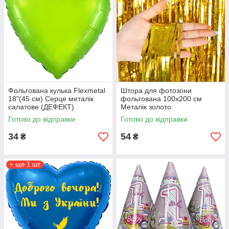
Фольгована кулька Flexmetal
Штора для фотозони
18"(45 см) Серце металік
фольгована 100х200 см
салатове (ДЕФЕКТ)
Металік золото
Готово до відправки
Готово до відправки
34
54
₴
₴
+ ще 1 шт