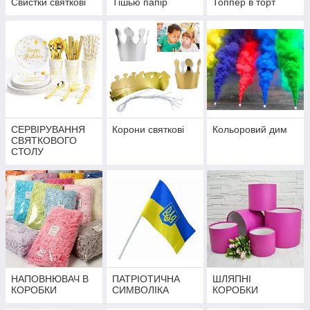
Свистки святкові
Тішью папір
Топпер в торт
СЕРВІРУВАННЯ
Корони святкові
Кольоровий дим
СВЯТКОВОГО
СТОЛУ
НАПОВНЮВАЧ В
ПАТРІОТИЧНА
ШЛЯПНІ
КОРОБКИ
СИМВОЛІКА
КОРОБКИ