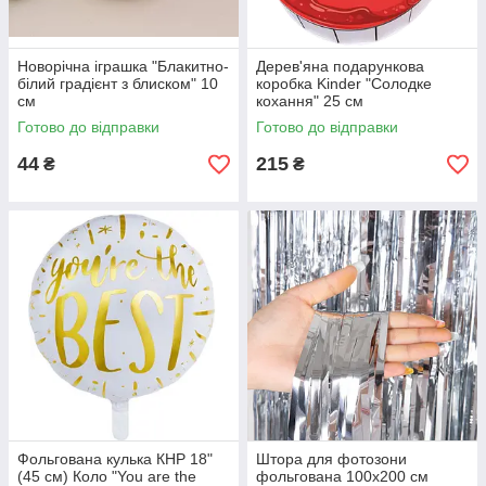
Новорічна іграшка "Блакитно-
Дерев'яна подарункова
білий градієнт з блиском" 10
коробка Kinder "Солодке
см
кохання" 25 см
Готово до відправки
Готово до відправки
44
215
₴
₴
Фольгована кулька КНР 18"
Штора для фотозони
(45 см) Коло "You are the
фольгована 100х200 см