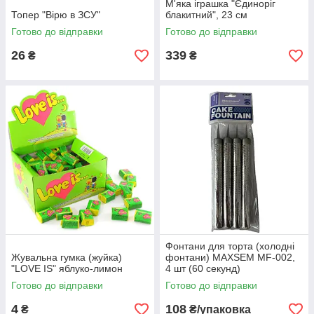
М'яка іграшка "Єдиноріг
Топер "Вірю в ЗСУ"
блакитний", 23 см
Готово до відправки
Готово до відправки
26
339
₴
₴
Фонтани для торта (холодні
Жувальна гумка (жуйка)
фонтани) MAXSEM MF-002,
"LOVE IS" яблуко-лимон
4 шт (60 секунд)
Готово до відправки
Готово до відправки
4
108
₴
₴/упаковка