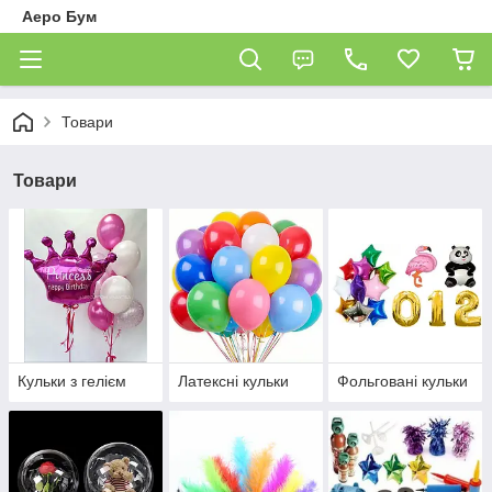
Аеро Бум
Товари
Товари
Кульки з гелієм
Латексні кульки
Фольговані кульки