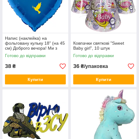
Напис (наклейка) на
фольговану кульку 18" (на 45
Ковпачки святкові "Sweet
см) Доброго вечора! Ми з
Baby girl", 10 штук
України! (будь-який колір)
Готово до відправки
Готово до відправки
38
36
₴
₴/упаковка
Купити
Купити