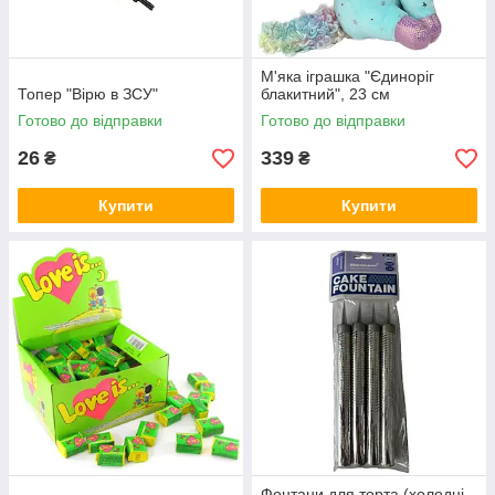
М'яка іграшка "Єдиноріг
Топер "Вірю в ЗСУ"
блакитний", 23 см
Готово до відправки
Готово до відправки
26
339
₴
₴
Купити
Купити
Фонтани для торта (холодні