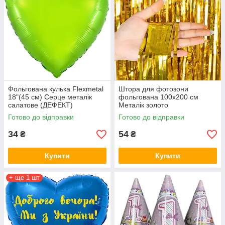
Фольгована кулька Flexmetal
Штора для фотозони
18"(45 см) Серце металік
фольгована 100х200 см
салатове (ДЕФЕКТ)
Металік золото
Готово до відправки
Готово до відправки
34
54
₴
₴
Купити
Купити
+ ще 1 шт