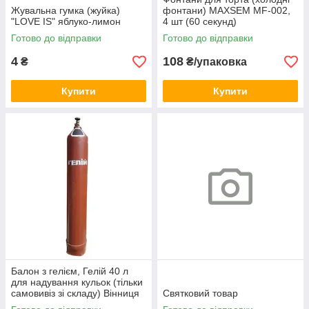
Жувальна гумка (жуйка)
фонтани) MAXSEM MF-002,
"LOVE IS" яблуко-лимон
4 шт (60 секунд)
Готово до відправки
Готово до відправки
4
108
₴
₴/упаковка
Купити
Купити
Балон з гелієм, Гелій 40 л
для надування кульок (тільки
самовивіз зі складу) Вінниця
Святковий товар