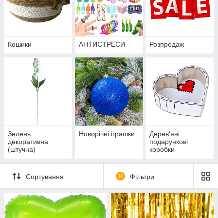
Кошики
АНТИСТРЕСИ
Розпродаж
Зелень
Новорічні іграшки
Дерев'яні
декоративна
подарункові
(штучна)
коробки
Сортування
0
Фільтри