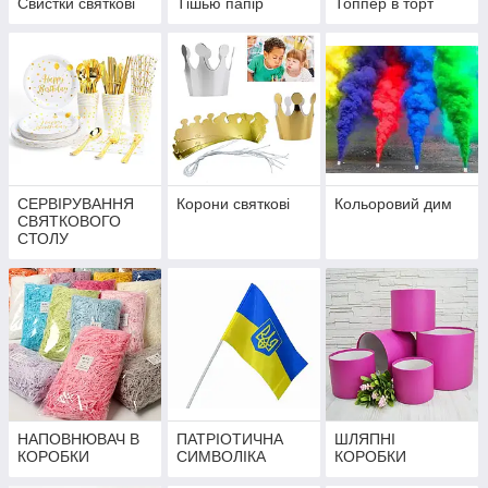
Свистки святкові
Тішью папір
Топпер в торт
СЕРВІРУВАННЯ
Корони святкові
Кольоровий дим
СВЯТКОВОГО
СТОЛУ
НАПОВНЮВАЧ В
ПАТРІОТИЧНА
ШЛЯПНІ
КОРОБКИ
СИМВОЛІКА
КОРОБКИ