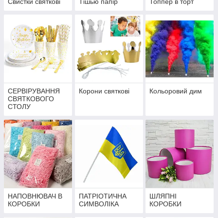
Свистки святкові
Тішью папір
Топпер в торт
СЕРВІРУВАННЯ
Корони святкові
Кольоровий дим
СВЯТКОВОГО
СТОЛУ
НАПОВНЮВАЧ В
ПАТРІОТИЧНА
ШЛЯПНІ
КОРОБКИ
СИМВОЛІКА
КОРОБКИ