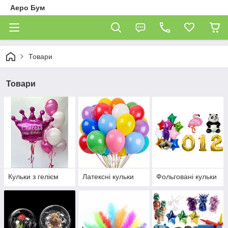
Аеро Бум
Товари
Товари
Кульки з гелієм
Латексні кульки
Фольговані кульки