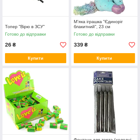
М'яка іграшка "Єдиноріг
Топер "Вірю в ЗСУ"
блакитний", 23 см
Готово до відправки
Готово до відправки
26
339
₴
₴
Купити
Купити
Фонтани для торта (холодні