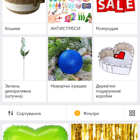
Кошики
АНТИСТРЕСИ
Розпродаж
Зелень
Новорічні іграшки
Дерев'яні
декоративна
подарункові
(штучна)
коробки
Сортування
0
Фільтри