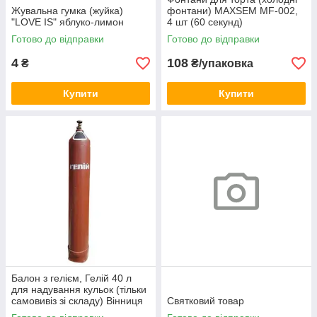
Жувальна гумка (жуйка)
фонтани) MAXSEM MF-002,
"LOVE IS" яблуко-лимон
4 шт (60 секунд)
Готово до відправки
Готово до відправки
4
108
₴
₴/упаковка
Купити
Купити
Балон з гелієм, Гелій 40 л
для надування кульок (тільки
самовивіз зі складу) Вінниця
Святковий товар