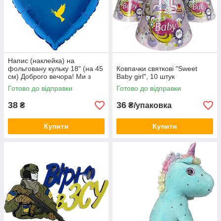
Напис (наклейка) на
фольговану кульку 18" (на 45
Ковпачки святкові "Sweet
см) Доброго вечора! Ми з
Baby girl", 10 штук
України! (будь-який колір)
Готово до відправки
Готово до відправки
38
36
₴
₴/упаковка
Купити
Купити