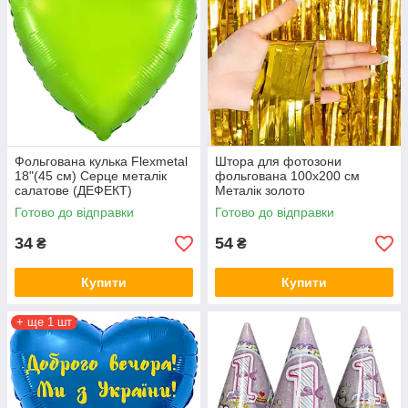
Фольгована кулька Flexmetal
Штора для фотозони
18"(45 см) Серце металік
фольгована 100х200 см
салатове (ДЕФЕКТ)
Металік золото
Готово до відправки
Готово до відправки
34
54
₴
₴
Купити
Купити
+ ще 1 шт