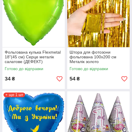
Фольгована кулька Flexmetal
Штора для фотозони
18"(45 см) Серце металік
фольгована 100х200 см
салатове (ДЕФЕКТ)
Металік золото
Готово до відправки
Готово до відправки
34
54
₴
₴
+ ще 1 шт