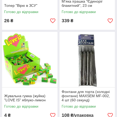
М'яка іграшка "Єдиноріг
Топер "Вірю в ЗСУ"
блакитний", 23 см
Готово до відправки
Готово до відправки
26
339
₴
₴
Фонтани для торта (холодні
Жувальна гумка (жуйка)
фонтани) MAXSEM MF-002,
"LOVE IS" яблуко-лимон
4 шт (60 секунд)
Готово до відправки
Готово до відправки
4
108
₴
₴/упаковка