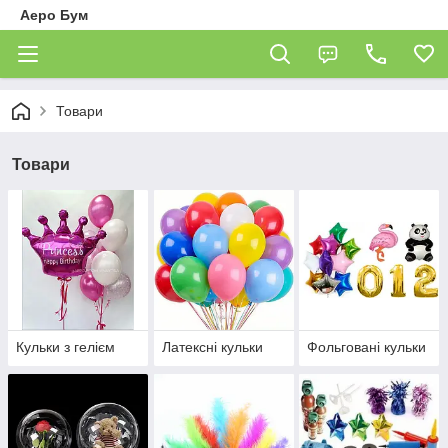
Аеро Бум
Товари
Товари
Кульки з гелієм
Латексні кульки
Фольговані кульки