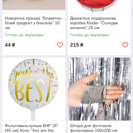
Новорічна іграшка "Блакитно-
Дерев'яна подарункова
білий градієнт з блиском" 10
коробка Kinder "Солодке
см
кохання" 25 см
Готово до відправки
Готово до відправки
44
215
₴
₴
Фольгована кулька КНР 18"
Штора для фотозони
(45 см) Коло "You are the
фольгована 100х200 см