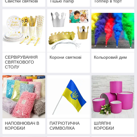
Свистки святкові
Тішью папір
Топпер в торт
СЕРВІРУВАННЯ
Корони святкові
Кольоровий дим
СВЯТКОВОГО
СТОЛУ
НАПОВНЮВАЧ В
ПАТРІОТИЧНА
ШЛЯПНІ
КОРОБКИ
СИМВОЛІКА
КОРОБКИ