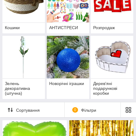
Кошики
АНТИСТРЕСИ
Розпродаж
Зелень
Новорічні іграшки
Дерев'яні
декоративна
подарункові
(штучна)
коробки
Сортування
0
Фільтри