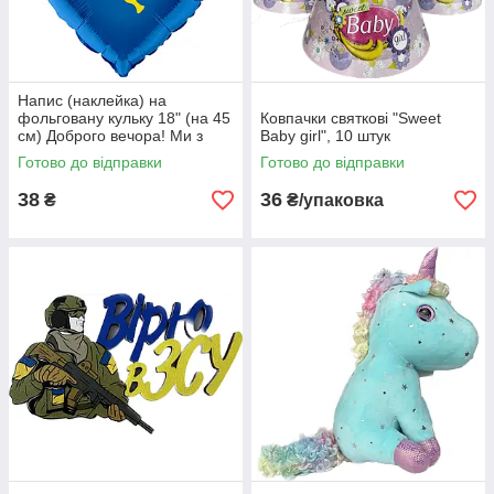
Напис (наклейка) на
фольговану кульку 18" (на 45
Ковпачки святкові "Sweet
см) Доброго вечора! Ми з
Baby girl", 10 штук
України! (будь-який колір)
Готово до відправки
Готово до відправки
38
36
₴
₴/упаковка