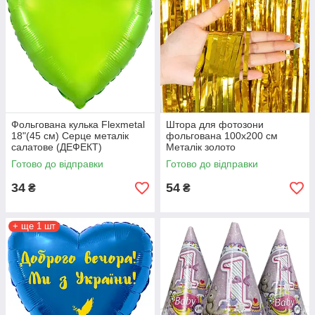
Фольгована кулька Flexmetal
Штора для фотозони
18"(45 см) Серце металік
фольгована 100х200 см
салатове (ДЕФЕКТ)
Металік золото
Готово до відправки
Готово до відправки
34
54
₴
₴
+ ще 1 шт