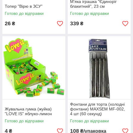
М'яка іграшка "Єдиноріг
Топер "Вірю в ЗСУ"
блакитний", 23 см
Готово до відправки
Готово до відправки
26
339
₴
₴
Фонтани для торта (холодні
Жувальна гумка (жуйка)
фонтани) MAXSEM MF-002,
"LOVE IS" яблуко-лимон
4 шт (60 секунд)
Готово до відправки
Готово до відправки
4
108
₴
₴/упаковка