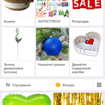
Кошики
АНТИСТРЕСИ
Розпродаж
Зелень
Новорічні іграшки
Дерев'яні
декоративна
подарункові
(штучна)
коробки
Сортування
0
Фільтри