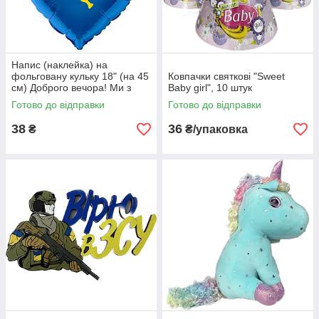
Напис (наклейка) на
фольговану кульку 18" (на 45
Ковпачки святкові "Sweet
см) Доброго вечора! Ми з
Baby girl", 10 штук
України! (будь-який колір)
Готово до відправки
Готово до відправки
38
36
₴
₴/упаковка