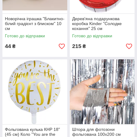
Новорічна іграшка "Блакитно-
Дерев'яна подарункова
білий градієнт з блиском" 10
коробка Kinder "Солодке
см
кохання" 25 см
Готово до відправки
Готово до відправки
44
215
₴
₴
Фольгована кулька КНР 18"
Штора для фотозони
(45 см) Коло "You are the
фольгована 100х200 см