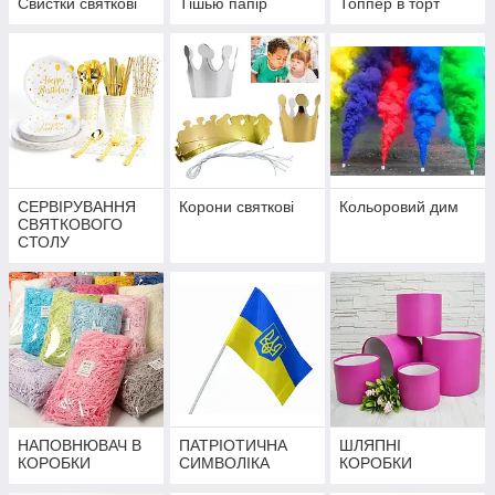
Свистки святкові
Тішью папір
Топпер в торт
СЕРВІРУВАННЯ
Корони святкові
Кольоровий дим
СВЯТКОВОГО
СТОЛУ
НАПОВНЮВАЧ В
ПАТРІОТИЧНА
ШЛЯПНІ
КОРОБКИ
СИМВОЛІКА
КОРОБКИ