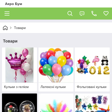
Аеро Бум
Товари
Товари
Кульки з гелієм
Латексні кульки
Фольговані кульки