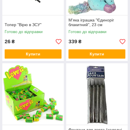
М'яка іграшка "Єдиноріг
Топер "Вірю в ЗСУ"
блакитний", 23 см
Готово до відправки
Готово до відправки
26
339
₴
₴
Купити
Купити
Фонтани для торта (холодні