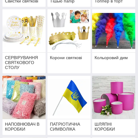
Свистки святкові
Тішью папір
Топпер в торт
СЕРВІРУВАННЯ
Корони святкові
Кольоровий дим
СВЯТКОВОГО
СТОЛУ
НАПОВНЮВАЧ В
ПАТРІОТИЧНА
ШЛЯПНІ
КОРОБКИ
СИМВОЛІКА
КОРОБКИ