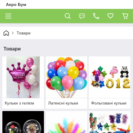
Аеро Бум
Товари
Товари
Кульки з гелієм
Латексні кульки
Фольговані кульки