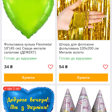
Фольгована кулька Flexmetal
Штора для фотозони
18"(45 см) Серце металік
фольгована 100х200 см
салатове (ДЕФЕКТ)
Металік золото
Готово до відправки
Готово до відправки
34
54
₴
₴
Купити
Купити
+ ще 1 шт