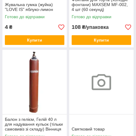
Жувальна гумка (жуйка)
фонтани) MAXSEM MF-002,
"LOVE IS" яблуко-лимон
4 шт (60 секунд)
Готово до відправки
Готово до відправки
4
108
₴
₴/упаковка
Купити
Купити
Балон з гелієм, Гелій 40 л
для надування кульок (тільки
самовивіз зі складу) Вінниця
Святковий товар