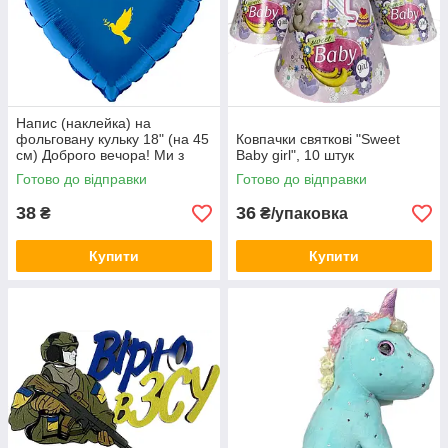
Напис (наклейка) на
фольговану кульку 18" (на 45
Ковпачки святкові "Sweet
см) Доброго вечора! Ми з
Baby girl", 10 штук
України! (будь-який колір)
Готово до відправки
Готово до відправки
38
36
₴
₴/упаковка
Купити
Купити