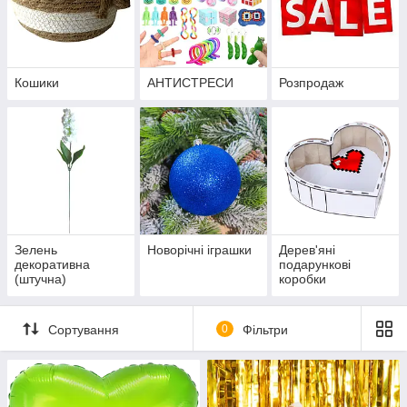
Кошики
АНТИСТРЕСИ
Розпродаж
Зелень
Новорічні іграшки
Дерев'яні
декоративна
подарункові
(штучна)
коробки
Сортування
0
Фільтри