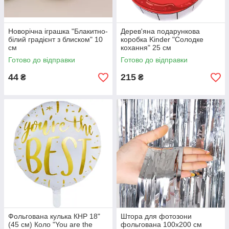
Новорічна іграшка "Блакитно-
Дерев'яна подарункова
білий градієнт з блиском" 10
коробка Kinder "Солодке
см
кохання" 25 см
Готово до відправки
Готово до відправки
44
215
₴
₴
Фольгована кулька КНР 18"
Штора для фотозони
(45 см) Коло "You are the
фольгована 100х200 см