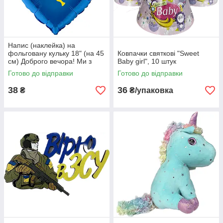
Напис (наклейка) на
фольговану кульку 18" (на 45
Ковпачки святкові "Sweet
см) Доброго вечора! Ми з
Baby girl", 10 штук
України! (будь-який колір)
Готово до відправки
Готово до відправки
38
36
₴
₴/упаковка