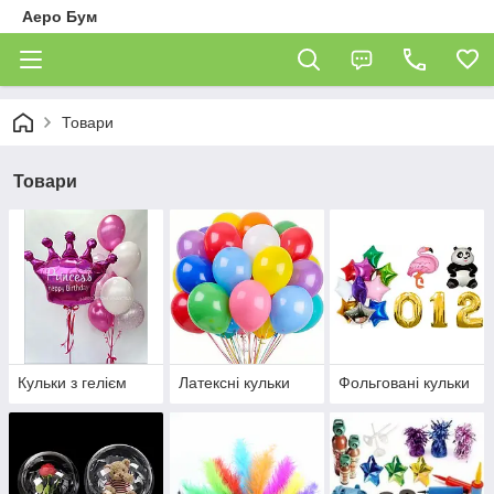
Аеро Бум
Товари
Товари
Кульки з гелієм
Латексні кульки
Фольговані кульки