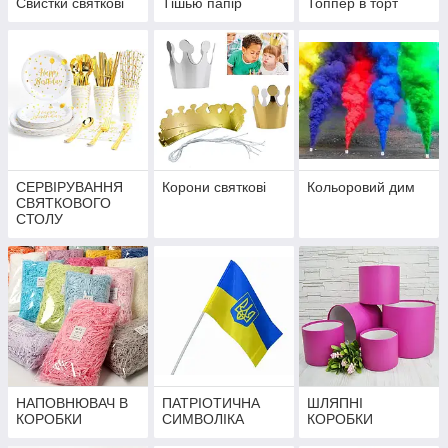
Свистки святкові
Тішью папір
Топпер в торт
СЕРВІРУВАННЯ
Корони святкові
Кольоровий дим
СВЯТКОВОГО
СТОЛУ
НАПОВНЮВАЧ В
ПАТРІОТИЧНА
ШЛЯПНІ
КОРОБКИ
СИМВОЛІКА
КОРОБКИ