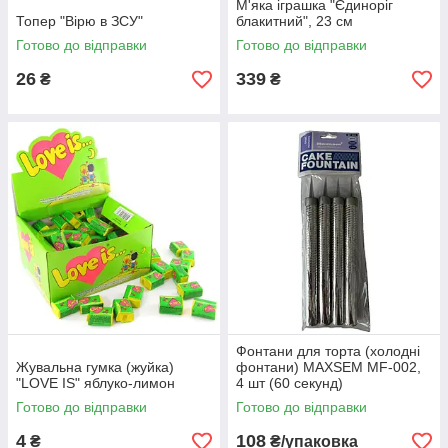
М'яка іграшка "Єдиноріг
Топер "Вірю в ЗСУ"
блакитний", 23 см
Готово до відправки
Готово до відправки
26
339
₴
₴
Фонтани для торта (холодні
Жувальна гумка (жуйка)
фонтани) MAXSEM MF-002,
"LOVE IS" яблуко-лимон
4 шт (60 секунд)
Готово до відправки
Готово до відправки
4
108
₴
₴/упаковка