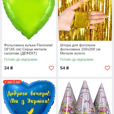
Фольгована кулька Flexmetal
Штора для фотозони
18"(45 см) Серце металік
фольгована 100х200 см
салатове (ДЕФЕКТ)
Металік золото
Готово до відправки
Готово до відправки
34
54
₴
₴
+ ще 1 шт