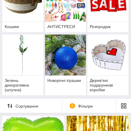
Кошики
АНТИСТРЕСИ
Розпродаж
Зелень
Новорічні іграшки
Дерев'яні
декоративна
подарункові
(штучна)
коробки
Сортування
0
Фільтри