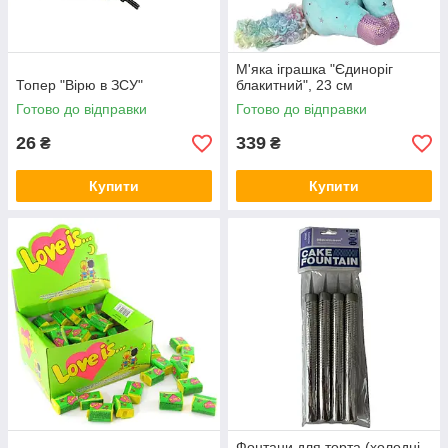
М'яка іграшка "Єдиноріг
Топер "Вірю в ЗСУ"
блакитний", 23 см
Готово до відправки
Готово до відправки
26
339
₴
₴
Купити
Купити
Фонтани для торта (холодні