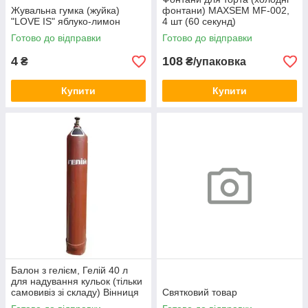
Жувальна гумка (жуйка)
фонтани) MAXSEM MF-002,
"LOVE IS" яблуко-лимон
4 шт (60 секунд)
Готово до відправки
Готово до відправки
4
108
₴
₴/упаковка
Купити
Купити
Балон з гелієм, Гелій 40 л
для надування кульок (тільки
самовивіз зі складу) Вінниця
Святковий товар