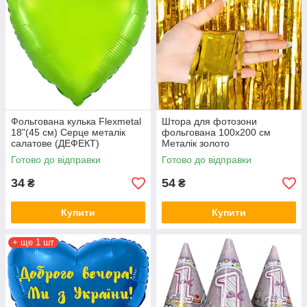
Фольгована кулька Flexmetal
Штора для фотозони
18"(45 см) Серце металік
фольгована 100х200 см
салатове (ДЕФЕКТ)
Металік золото
Готово до відправки
Готово до відправки
34
54
₴
₴
Купити
Купити
+ ще 1 шт