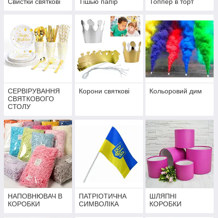
Свистки святкові
Тішью папір
Топпер в торт
СЕРВІРУВАННЯ
Корони святкові
Кольоровий дим
СВЯТКОВОГО
СТОЛУ
НАПОВНЮВАЧ В
ПАТРІОТИЧНА
ШЛЯПНІ
КОРОБКИ
СИМВОЛІКА
КОРОБКИ