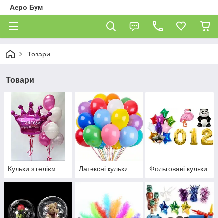
Аеро Бум
Товари
Товари
Кульки з гелієм
Латексні кульки
Фольговані кульки