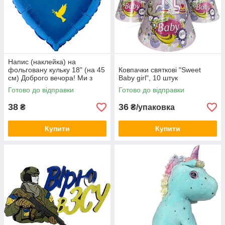
Напис (наклейка) на
фольговану кульку 18" (на 45
Ковпачки святкові "Sweet
см) Доброго вечора! Ми з
Baby girl", 10 штук
України! (будь-який колір)
Готово до відправки
Готово до відправки
38
36
₴
₴/упаковка
Купити
Купити