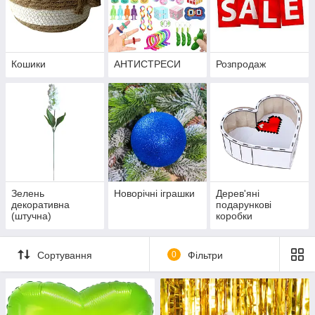
Кошики
АНТИСТРЕСИ
Розпродаж
Зелень
Новорічні іграшки
Дерев'яні
декоративна
подарункові
(штучна)
коробки
Сортування
0
Фільтри