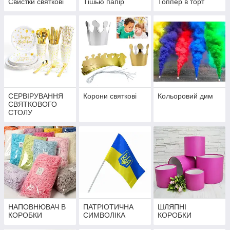
Свистки святкові
Тішью папір
Топпер в торт
СЕРВІРУВАННЯ
Корони святкові
Кольоровий дим
СВЯТКОВОГО
СТОЛУ
НАПОВНЮВАЧ В
ПАТРІОТИЧНА
ШЛЯПНІ
КОРОБКИ
СИМВОЛІКА
КОРОБКИ