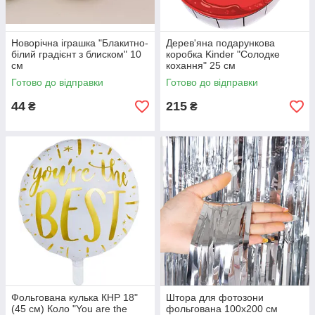
Новорічна іграшка "Блакитно-
Дерев'яна подарункова
білий градієнт з блиском" 10
коробка Kinder "Солодке
см
кохання" 25 см
Готово до відправки
Готово до відправки
44
215
₴
₴
Фольгована кулька КНР 18"
Штора для фотозони
(45 см) Коло "You are the
фольгована 100х200 см