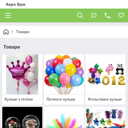
Аеро Бум
Товари
Товари
Кульки з гелієм
Латексні кульки
Фольговані кульки