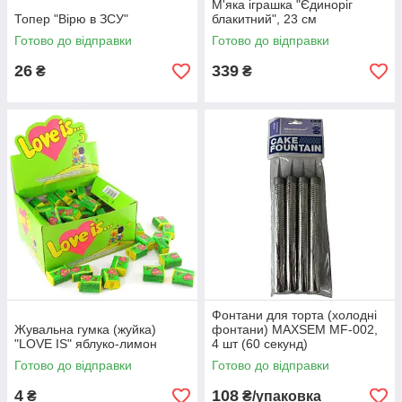
М'яка іграшка "Єдиноріг
Топер "Вірю в ЗСУ"
блакитний", 23 см
Готово до відправки
Готово до відправки
26
339
₴
₴
Фонтани для торта (холодні
Жувальна гумка (жуйка)
фонтани) MAXSEM MF-002,
"LOVE IS" яблуко-лимон
4 шт (60 секунд)
Готово до відправки
Готово до відправки
4
108
₴
₴/упаковка