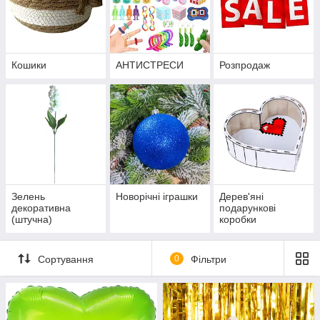
Кошики
АНТИСТРЕСИ
Розпродаж
Зелень
Новорічні іграшки
Дерев'яні
декоративна
подарункові
(штучна)
коробки
Сортування
0
Фільтри