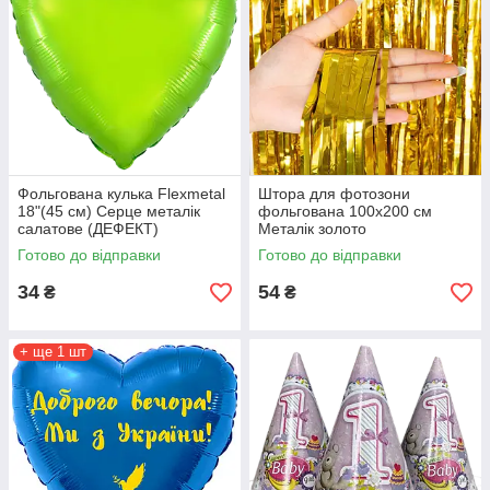
Фольгована кулька Flexmetal
Штора для фотозони
18"(45 см) Серце металік
фольгована 100х200 см
салатове (ДЕФЕКТ)
Металік золото
Готово до відправки
Готово до відправки
34
54
₴
₴
+ ще 1 шт