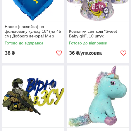
Напис (наклейка) на
фольговану кульку 18" (на 45
Ковпачки святкові "Sweet
см) Доброго вечора! Ми з
Baby girl", 10 штук
України! (будь-який колір)
Готово до відправки
Готово до відправки
38
36
₴
₴/упаковка