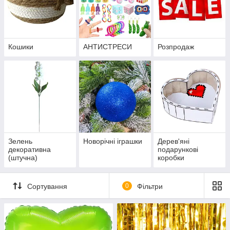
Кошики
АНТИСТРЕСИ
Розпродаж
Зелень
Новорічні іграшки
Дерев'яні
декоративна
подарункові
(штучна)
коробки
Сортування
0
Фільтри