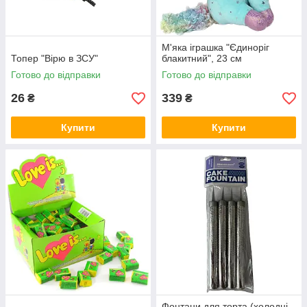
М'яка іграшка "Єдиноріг
Топер "Вірю в ЗСУ"
блакитний", 23 см
Готово до відправки
Готово до відправки
26
339
₴
₴
Купити
Купити
Фонтани для торта (холодні