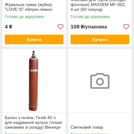
Жувальна гумка (жуйка)
фонтани) MAXSEM MF-002,
"LOVE IS" яблуко-лимон
4 шт (60 секунд)
Готово до відправки
Готово до відправки
4
108
₴
₴/упаковка
Купити
Купити
Балон з гелієм, Гелій 40 л
для надування кульок (тільки
самовивіз зі складу) Вінниця
Святковий товар