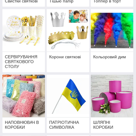
Свистки святкові
Тішью папір
Топпер в торт
СЕРВІРУВАННЯ
Корони святкові
Кольоровий дим
СВЯТКОВОГО
СТОЛУ
НАПОВНЮВАЧ В
ПАТРІОТИЧНА
ШЛЯПНІ
КОРОБКИ
СИМВОЛІКА
КОРОБКИ