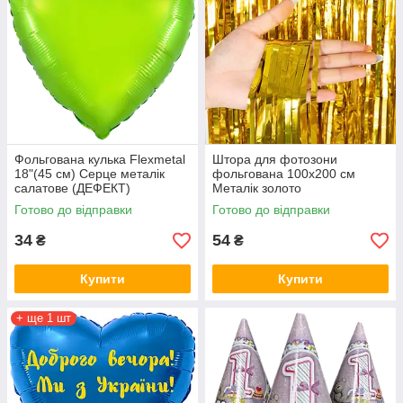
Фольгована кулька Flexmetal
Штора для фотозони
18"(45 см) Серце металік
фольгована 100х200 см
салатове (ДЕФЕКТ)
Металік золото
Готово до відправки
Готово до відправки
34
54
₴
₴
Купити
Купити
+ ще 1 шт