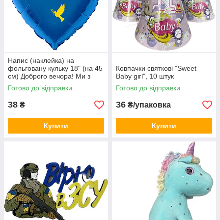
Напис (наклейка) на
фольговану кульку 18" (на 45
Ковпачки святкові "Sweet
см) Доброго вечора! Ми з
Baby girl", 10 штук
України! (будь-який колір)
Готово до відправки
Готово до відправки
38
36
₴
₴/упаковка
Купити
Купити