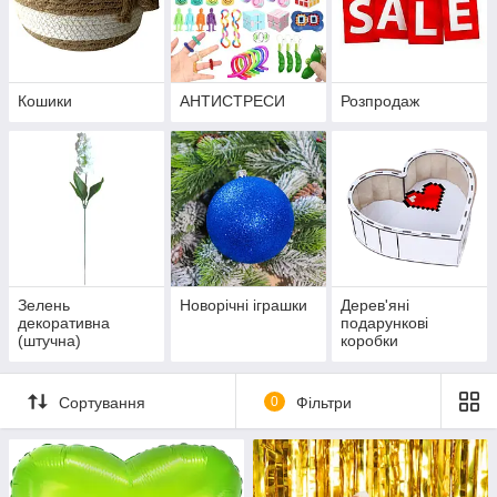
Кошики
АНТИСТРЕСИ
Розпродаж
Зелень
Новорічні іграшки
Дерев'яні
декоративна
подарункові
(штучна)
коробки
Сортування
0
Фільтри