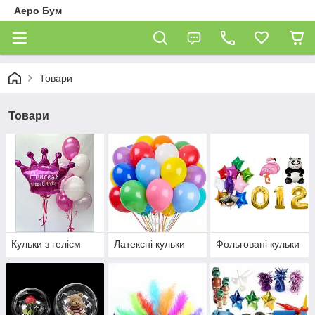
Аеро Бум
Товари
Товари
Кульки з гелієм
Латексні кульки
Фольговані кульки