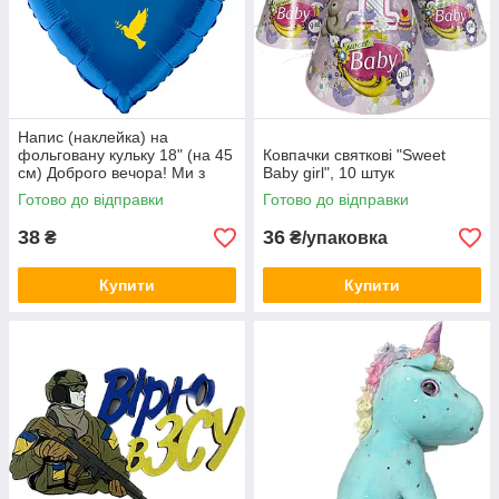
Напис (наклейка) на
фольговану кульку 18" (на 45
Ковпачки святкові "Sweet
см) Доброго вечора! Ми з
Baby girl", 10 штук
України! (будь-який колір)
Готово до відправки
Готово до відправки
38
36
₴
₴/упаковка
Купити
Купити