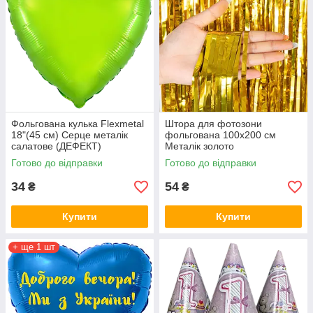
Фольгована кулька Flexmetal
Штора для фотозони
18"(45 см) Серце металік
фольгована 100х200 см
салатове (ДЕФЕКТ)
Металік золото
Готово до відправки
Готово до відправки
34
54
₴
₴
Купити
Купити
+ ще 1 шт