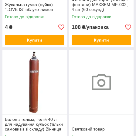
Жувальна гумка (жуйка)
фонтани) MAXSEM MF-002,
"LOVE IS" яблуко-лимон
4 шт (60 секунд)
Готово до відправки
Готово до відправки
4
108
₴
₴/упаковка
Купити
Купити
Балон з гелієм, Гелій 40 л
для надування кульок (тільки
самовивіз зі складу) Вінниця
Святковий товар