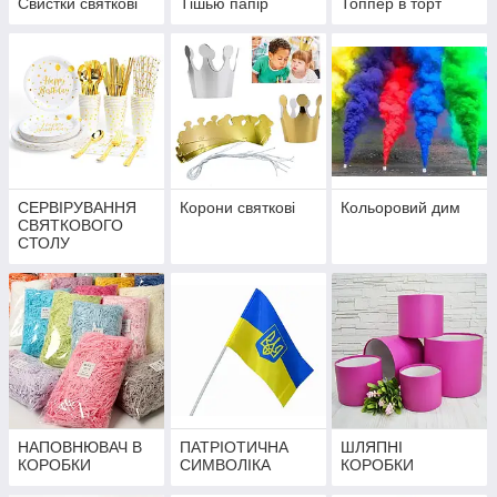
Свистки святкові
Тішью папір
Топпер в торт
СЕРВІРУВАННЯ
Корони святкові
Кольоровий дим
СВЯТКОВОГО
СТОЛУ
НАПОВНЮВАЧ В
ПАТРІОТИЧНА
ШЛЯПНІ
КОРОБКИ
СИМВОЛІКА
КОРОБКИ