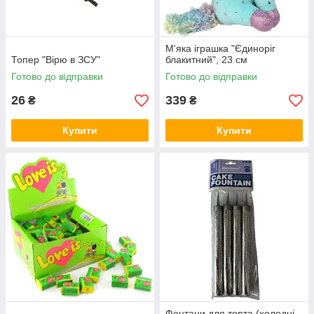
М'яка іграшка "Єдиноріг
Топер "Вірю в ЗСУ"
блакитний", 23 см
Готово до відправки
Готово до відправки
26
339
₴
₴
Купити
Купити
Фонтани для торта (холодні