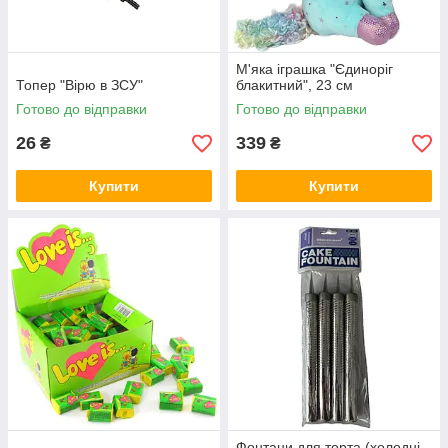
М'яка іграшка "Єдиноріг
Топер "Вірю в ЗСУ"
блакитний", 23 см
Готово до відправки
Готово до відправки
26
339
₴
₴
Купити
Купити
Фонтани для торта (холодні