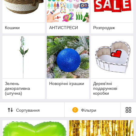
Кошики
АНТИСТРЕСИ
Розпродаж
Зелень
Новорічні іграшки
Дерев'яні
декоративна
подарункові
(штучна)
коробки
Сортування
0
Фільтри