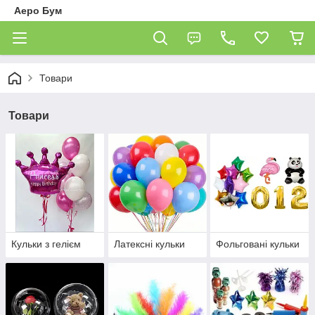
Аеро Бум
Товари
Товари
Кульки з гелієм
Латексні кульки
Фольговані кульки