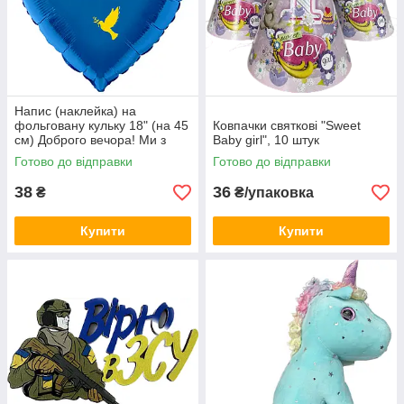
Напис (наклейка) на
фольговану кульку 18" (на 45
Ковпачки святкові "Sweet
см) Доброго вечора! Ми з
Baby girl", 10 штук
України! (будь-який колір)
Готово до відправки
Готово до відправки
38
36
₴
₴/упаковка
Купити
Купити