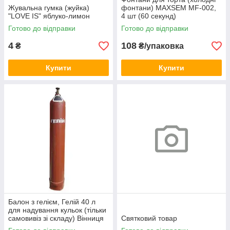
Жувальна гумка (жуйка)
фонтани) MAXSEM MF-002,
"LOVE IS" яблуко-лимон
4 шт (60 секунд)
Готово до відправки
Готово до відправки
4
108
₴
₴/упаковка
Купити
Купити
Балон з гелієм, Гелій 40 л
для надування кульок (тільки
самовивіз зі складу) Вінниця
Святковий товар