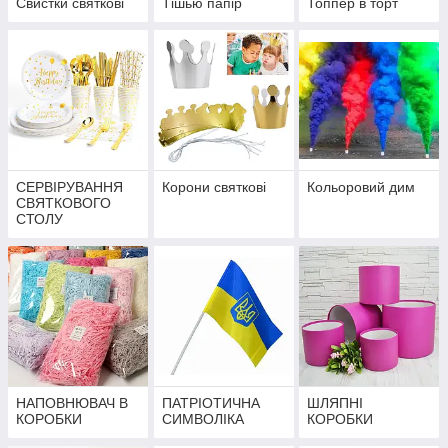
Свистки святкові
Тішью папір
Топпер в торт
СЕРВІРУВАННЯ
Корони святкові
Кольоровий дим
СВЯТКОВОГО
СТОЛУ
НАПОВНЮВАЧ В
ПАТРІОТИЧНА
ШЛЯПНІ
КОРОБКИ
СИМВОЛІКА
КОРОБКИ