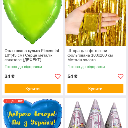
Фольгована кулька Flexmetal
Штора для фотозони
18"(45 см) Серце металік
фольгована 100х200 см
салатове (ДЕФЕКТ)
Металік золото
Готово до відправки
Готово до відправки
34
54
₴
₴
Купити
Купити
+ ще 1 шт