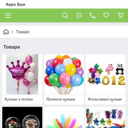
Аеро Бум
Товари
Товари
Кульки з гелієм
Латексні кульки
Фольговані кульки