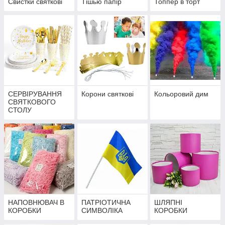
Свистки святкові
Тішью папір
Топпер в торт
СЕРВІРУВАННЯ
Корони святкові
Кольоровий дим
СВЯТКОВОГО
СТОЛУ
НАПОВНЮВАЧ В
ПАТРІОТИЧНА
ШЛЯПНІ
КОРОБКИ
СИМВОЛІКА
КОРОБКИ