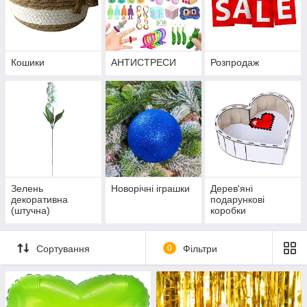
Кошики
АНТИСТРЕСИ
Розпродаж
Зелень
Новорічні іграшки
Дерев'яні
декоративна
подарункові
(штучна)
коробки
Сортування
0
Фільтри