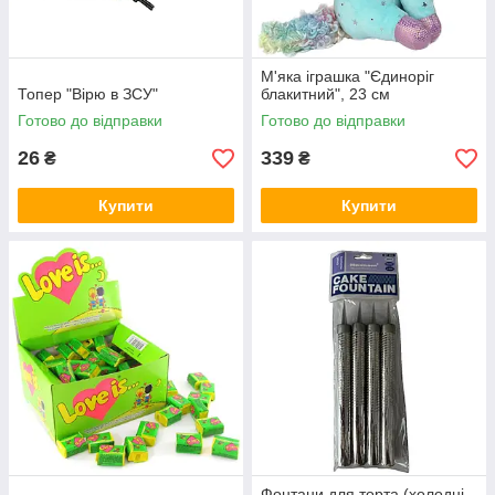
М'яка іграшка "Єдиноріг
Топер "Вірю в ЗСУ"
блакитний", 23 см
Готово до відправки
Готово до відправки
26
339
₴
₴
Купити
Купити
Фонтани для торта (холодні