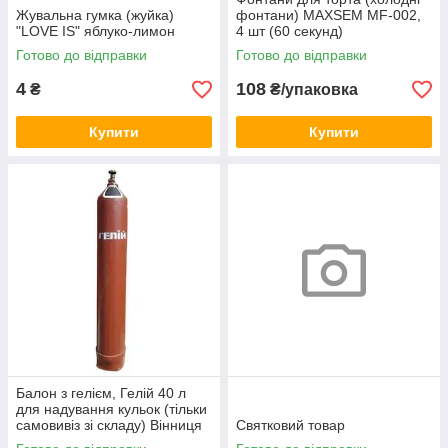
Жувальна гумка (жуйка)
фонтани) MAXSEM MF-002,
"LOVE IS" яблуко-лимон
4 шт (60 секунд)
Готово до відправки
Готово до відправки
4
108
₴
₴/упаковка
Купити
Купити
Балон з гелієм, Гелій 40 л
для надування кульок (тільки
самовивіз зі складу) Вінниця
Святковий товар