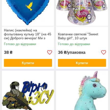
Напис (наклейка) на
фольговану кульку 18" (на 45
Ковпачки святкові "Sweet
см) Доброго вечора! Ми з
Baby girl", 10 штук
України! (будь-який колір)
Готово до відправки
Готово до відправки
38
36
₴
₴/упаковка
Купити
Купити