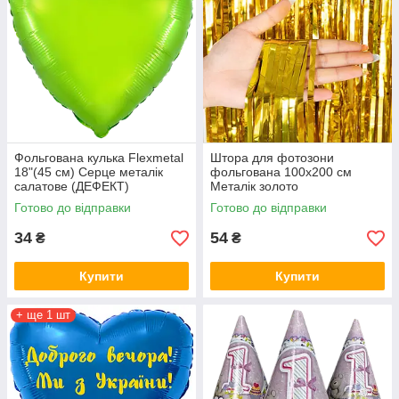
Фольгована кулька Flexmetal
Штора для фотозони
18"(45 см) Серце металік
фольгована 100х200 см
салатове (ДЕФЕКТ)
Металік золото
Готово до відправки
Готово до відправки
34
54
₴
₴
Купити
Купити
+ ще 1 шт