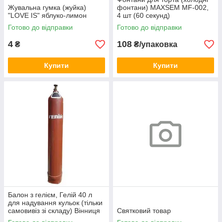
Жувальна гумка (жуйка)
фонтани) MAXSEM MF-002,
"LOVE IS" яблуко-лимон
4 шт (60 секунд)
Готово до відправки
Готово до відправки
4
108
₴
₴/упаковка
Купити
Купити
Балон з гелієм, Гелій 40 л
для надування кульок (тільки
самовивіз зі складу) Вінниця
Святковий товар