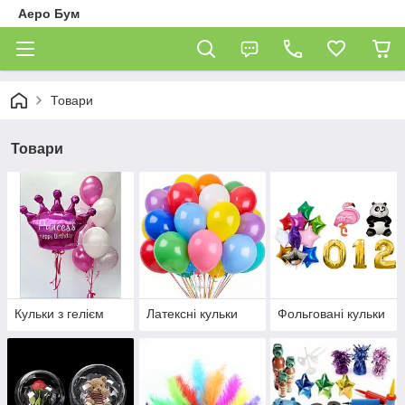
Аеро Бум
Товари
Товари
Кульки з гелієм
Латексні кульки
Фольговані кульки