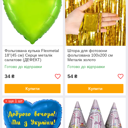
Фольгована кулька Flexmetal
Штора для фотозони
18"(45 см) Серце металік
фольгована 100х200 см
салатове (ДЕФЕКТ)
Металік золото
Готово до відправки
Готово до відправки
34
54
₴
₴
Купити
Купити
+ ще 1 шт