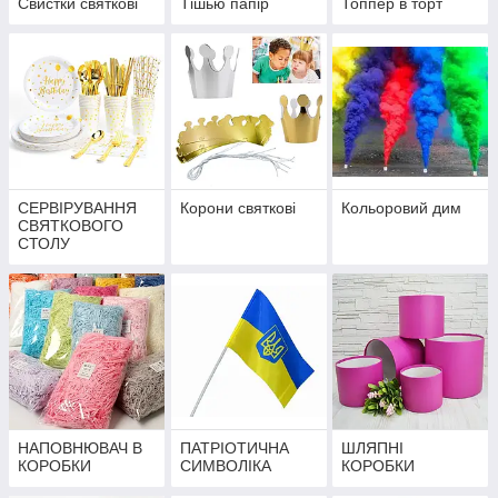
Свистки святкові
Тішью папір
Топпер в торт
СЕРВІРУВАННЯ
Корони святкові
Кольоровий дим
СВЯТКОВОГО
СТОЛУ
НАПОВНЮВАЧ В
ПАТРІОТИЧНА
ШЛЯПНІ
КОРОБКИ
СИМВОЛІКА
КОРОБКИ