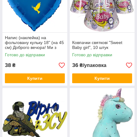
Напис (наклейка) на
фольговану кульку 18" (на 45
Ковпачки святкові "Sweet
см) Доброго вечора! Ми з
Baby girl", 10 штук
України! (будь-який колір)
Готово до відправки
Готово до відправки
38
36
₴
₴/упаковка
Купити
Купити