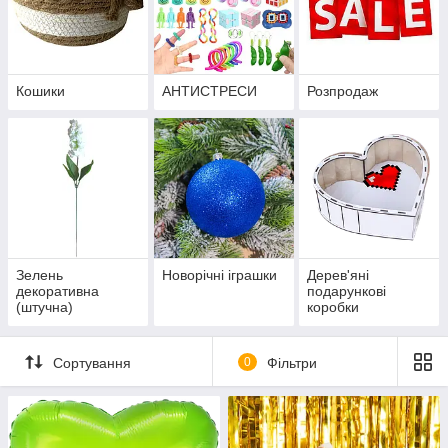
Кошики
АНТИСТРЕСИ
Розпродаж
Зелень
Новорічні іграшки
Дерев'яні
декоративна
подарункові
(штучна)
коробки
Сортування
0
Фільтри