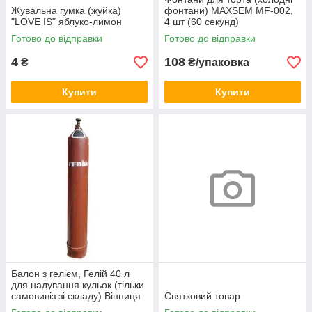
Жувальна гумка (жуйка)
фонтани) MAXSEM MF-002,
"LOVE IS" яблуко-лимон
4 шт (60 секунд)
Готово до відправки
Готово до відправки
4
108
₴
₴/упаковка
Купити
Купити
Балон з гелієм, Гелій 40 л
для надування кульок (тільки
самовивіз зі складу) Вінниця
Святковий товар