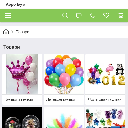
Аеро Бум
Товари
Товари
Кульки з гелієм
Латексні кульки
Фольговані кульки