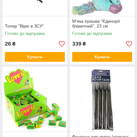
М'яка іграшка "Єдиноріг
Топер "Вірю в ЗСУ"
блакитний", 23 см
Готово до відправки
Готово до відправки
26
339
₴
₴
Купити
Купити
Фонтани для торта (холодні