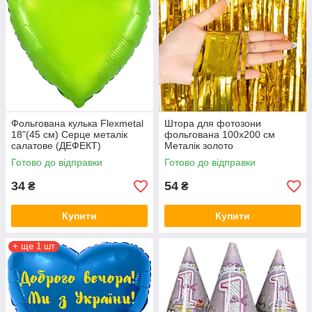
Фольгована кулька Flexmetal
Штора для фотозони
18"(45 см) Серце металік
фольгована 100х200 см
салатове (ДЕФЕКТ)
Металік золото
Готово до відправки
Готово до відправки
34
54
₴
₴
Купити
Купити
+ ще 1 шт