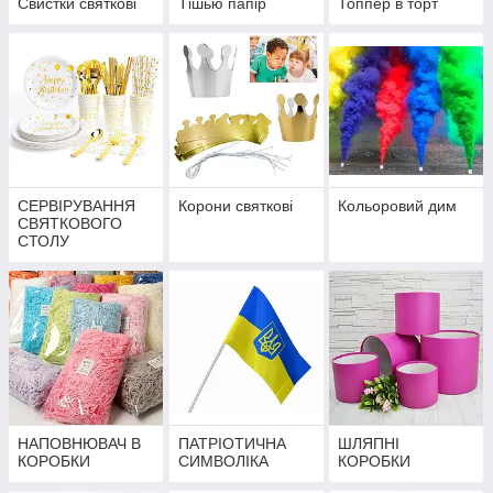
Свистки святкові
Тішью папір
Топпер в торт
СЕРВІРУВАННЯ
Корони святкові
Кольоровий дим
СВЯТКОВОГО
СТОЛУ
НАПОВНЮВАЧ В
ПАТРІОТИЧНА
ШЛЯПНІ
КОРОБКИ
СИМВОЛІКА
КОРОБКИ