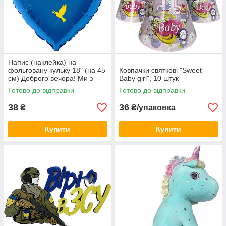
Напис (наклейка) на
фольговану кульку 18" (на 45
Ковпачки святкові "Sweet
см) Доброго вечора! Ми з
Baby girl", 10 штук
України! (будь-який колір)
Готово до відправки
Готово до відправки
38
36
₴
₴/упаковка
Купити
Купити