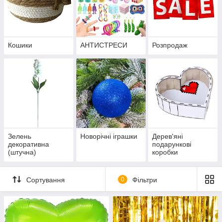
Кошики
АНТИСТРЕСИ
Розпродаж
Зелень
Новорічні іграшки
Дерев'яні
декоративна
подарункові
(штучна)
коробки
Сортування
0
Фільтри